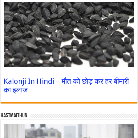
Kalonji In Hindi – मौत को छोड़ कर हर बीमारी
का इलाज
Hastmaithun