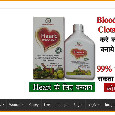
y
Women
Kidney
Liver
motapa
Sugar
आयुर्वेद
Image 