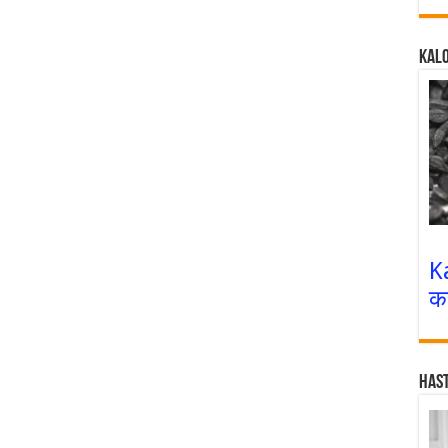
Kalo
K
क
Has