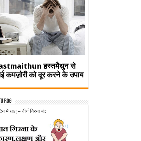
astmaithun हस्तमैथुन से
ई कमज़ोरी को दूर करने के उपाय
tu rog
िन में धातु – वीर्य गिरना बंद