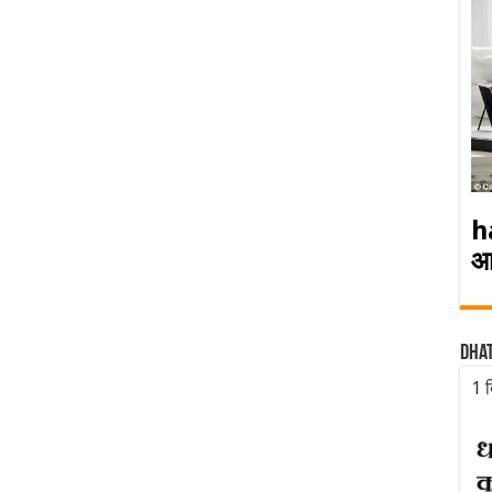
h
आ
Dha
1 द