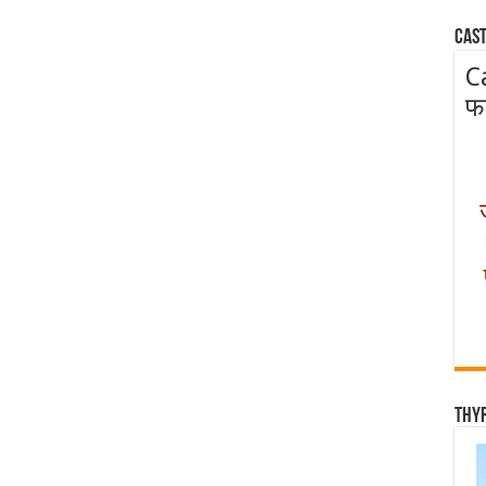
Cast
C
फ
Thy