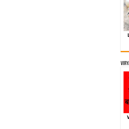
Viry
V