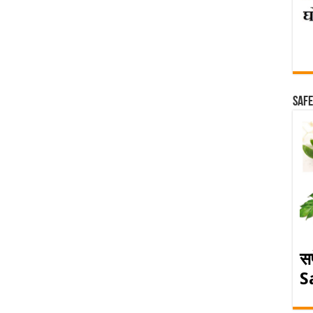
Safe
स
S