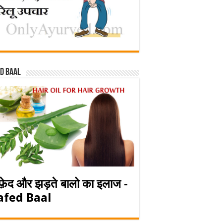
d baal
फ़ेद और झड़ते बालो का इलाज -
afed Baal