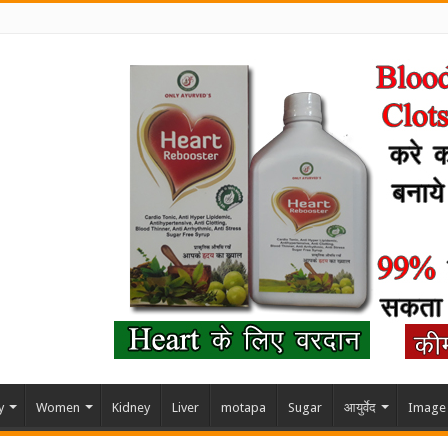
y
Women
Kidney
Liver
motapa
Sugar
आयुर्वेद
Image 