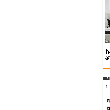
h
आ
Dha
1 द