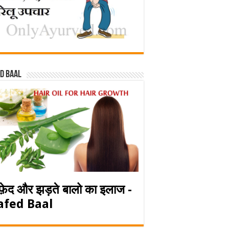
d baal
फ़ेद और झड़ते बालो का इलाज -
afed Baal