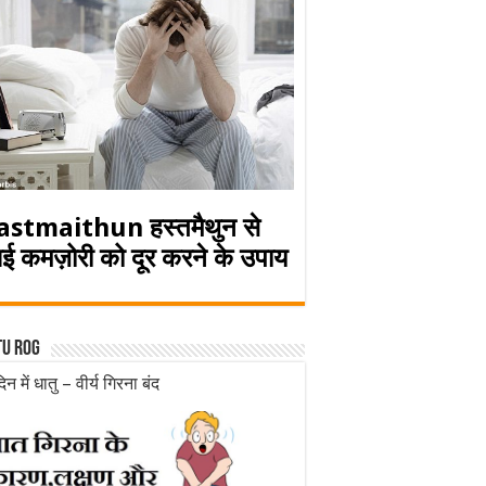
astmaithun हस्तमैथुन से
ई कमज़ोरी को दूर करने के उपाय
tu rog
िन में धातु – वीर्य गिरना बंद