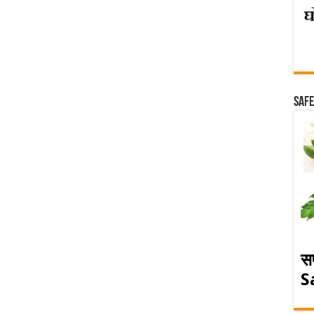
Safe
स
S