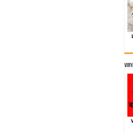
Viry
V