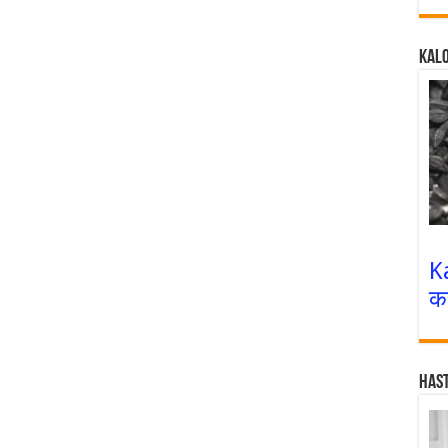
Kalo
K
क
Has