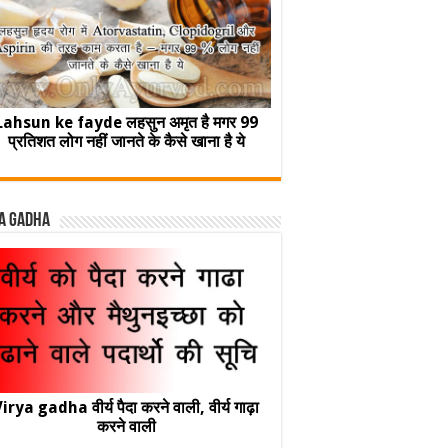
Lahsun ke fayde लहसुन अमृत है मगर 99
प्रतिशत लोग नहीं जानते के कैसे खाना है ये
a Gadha
irya gadha वीर्य पैदा करने वाली, वीर्य गाढ़ा
करने वाली