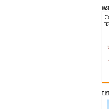
Cast
C
फ
Thy