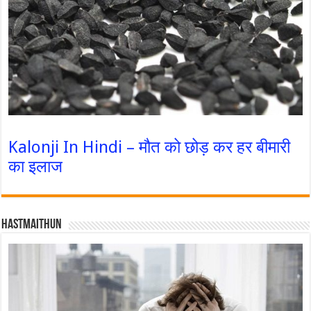
Kalonji In Hindi – मौत को छोड़ कर हर बीमारी
का इलाज
Hastmaithun