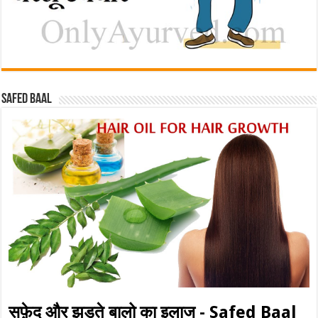
Safed baal
सफ़ेद और झड़ते बालो का इलाज - Safed Baal