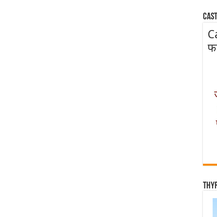
Cast
C
फ
Thy