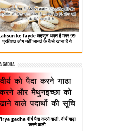
Lahsun ke fayde लहसुन अमृत है मगर 99
प्रतिशत लोग नहीं जानते के कैसे खाना है ये
a Gadha
irya gadha वीर्य पैदा करने वाली, वीर्य गाढ़ा
करने वाली