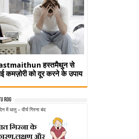
astmaithun हस्तमैथुन से
ई कमज़ोरी को दूर करने के उपाय
tu rog
िन में धातु – वीर्य गिरना बंद