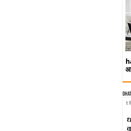
h
आ
Dha
1 द