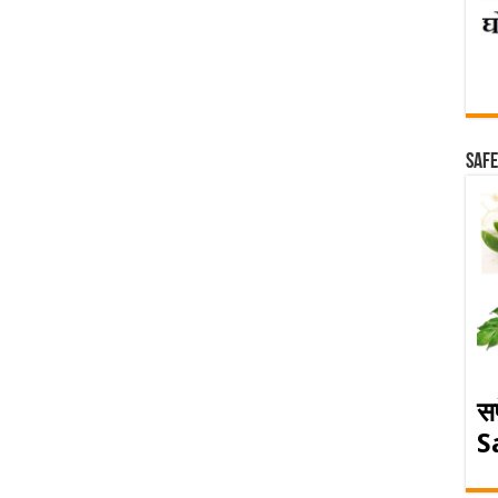
Safe
स
S