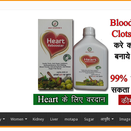
y
Women
Kidney
Liver
motapa
Sugar
आयुर्वेद
Image 