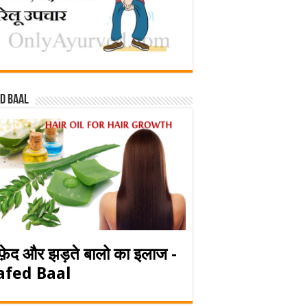
d baal
फ़ेद और झड़ते बालो का इलाज -
afed Baal