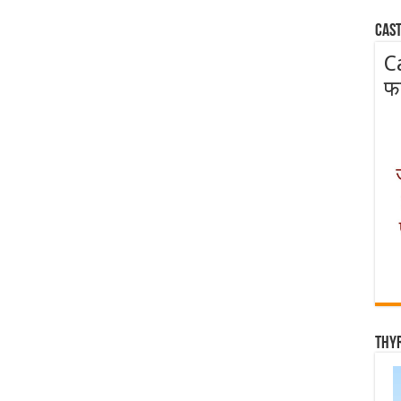
Cast
C
फ
Thy