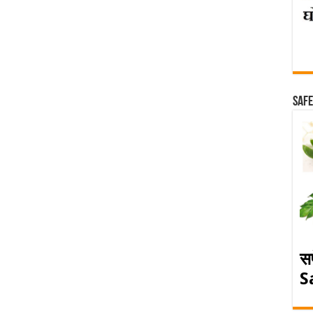
Safe
स
S