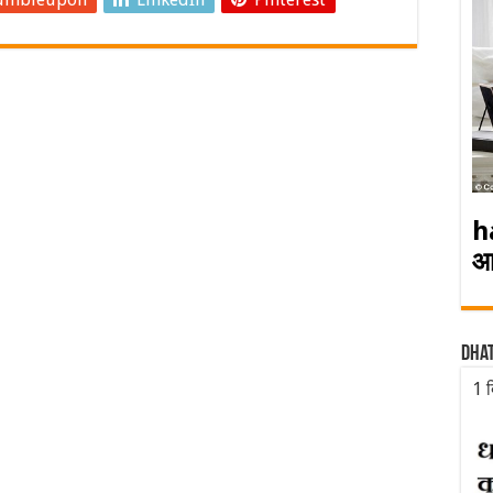
h
आ
Dha
1 द