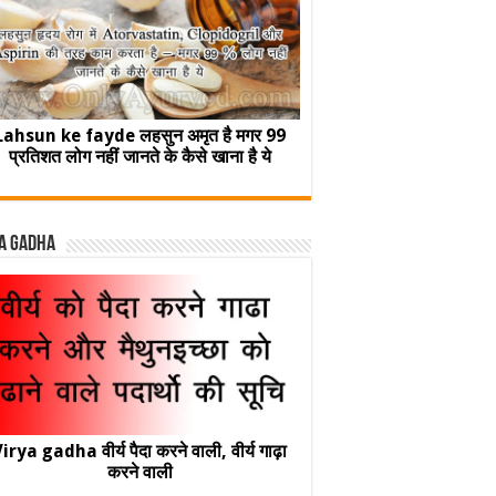
Lahsun ke fayde लहसुन अमृत है मगर 99
प्रतिशत लोग नहीं जानते के कैसे खाना है ये
a Gadha
irya gadha वीर्य पैदा करने वाली, वीर्य गाढ़ा
करने वाली