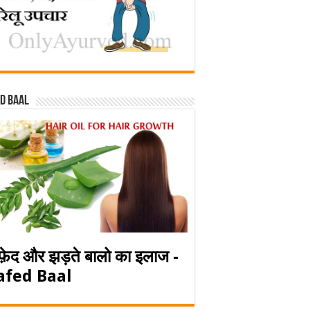
d baal
फ़ेद और झड़ते बालो का इलाज -
afed Baal