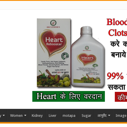
y
Women
Kidney
Liver
motapa
Sugar
आयुर्वेद
Image 