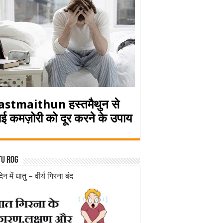
astmaithun हस्तमैथुन से
ई कमज़ोरी को दूर करने के उपाय
tu rog
िन में धातु – वीर्य गिरना बंद