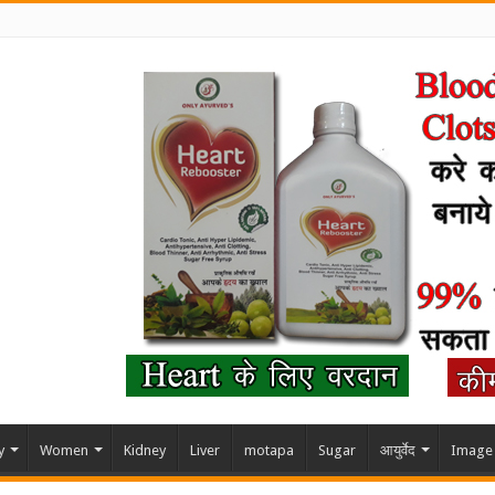
y
Women
Kidney
Liver
motapa
Sugar
आयुर्वेद
Image 