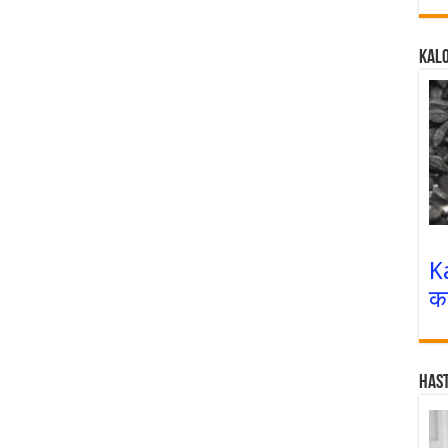
Kalo
K
क
Has