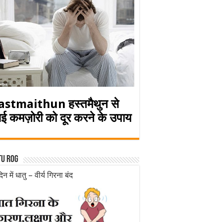
astmaithun हस्तमैथुन से
ई कमज़ोरी को दूर करने के उपाय
tu rog
िन में धातु – वीर्य गिरना बंद