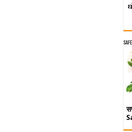
Safe
स
S