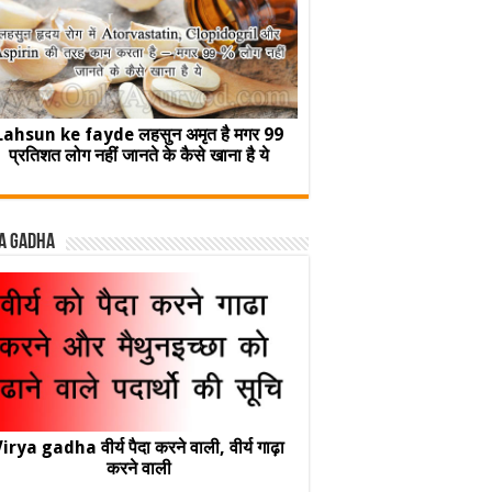
Lahsun ke fayde लहसुन अमृत है मगर 99
प्रतिशत लोग नहीं जानते के कैसे खाना है ये
a Gadha
irya gadha वीर्य पैदा करने वाली, वीर्य गाढ़ा
करने वाली