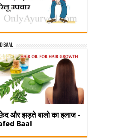
d baal
फ़ेद और झड़ते बालो का इलाज -
afed Baal