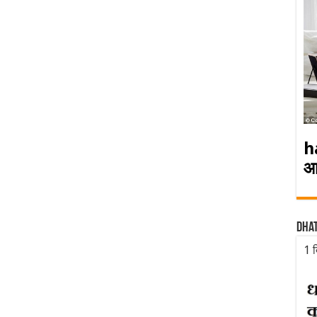
h
आ
Dha
1 द