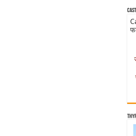
Cast
C
फ
Thy