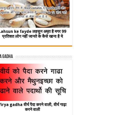
Lahsun ke fayde लहसुन अमृत है मगर 99
प्रतिशत लोग नहीं जानते के कैसे खाना है ये
a Gadha
irya gadha वीर्य पैदा करने वाली, वीर्य गाढ़ा
करने वाली