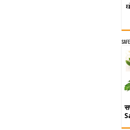
Safe
स
S