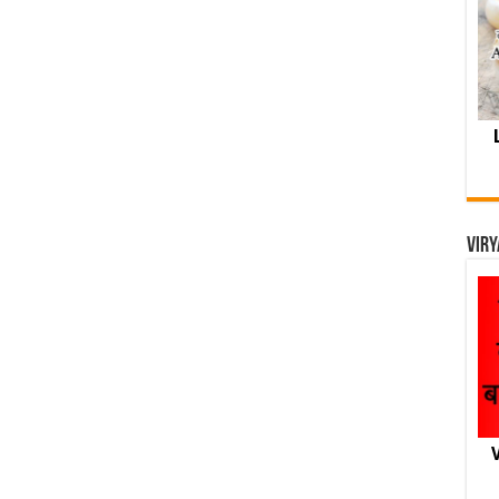
Viry
V