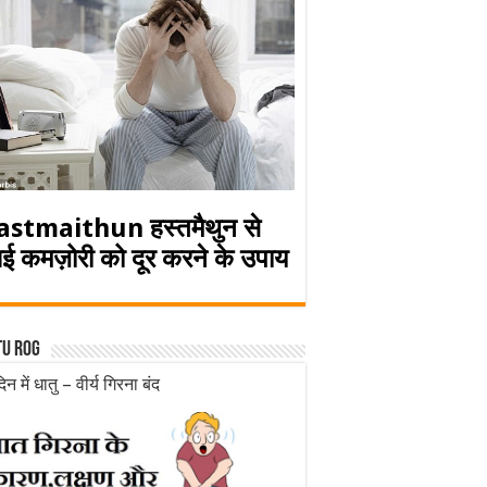
astmaithun हस्तमैथुन से
ई कमज़ोरी को दूर करने के उपाय
tu rog
िन में धातु – वीर्य गिरना बंद