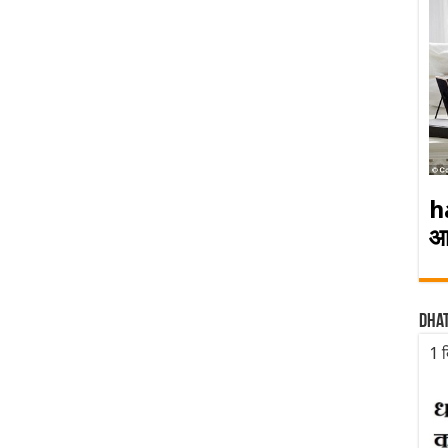
h
आ
Dha
1 द