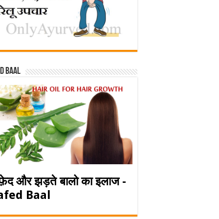
d baal
फ़ेद और झड़ते बालो का इलाज -
afed Baal