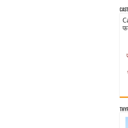
Cast
C
फ
Thy