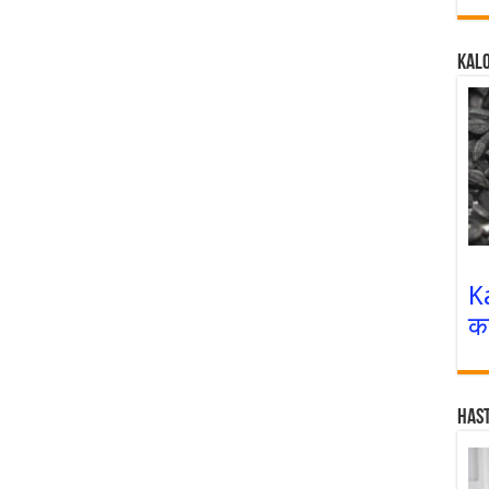
Kalo
K
क
Has