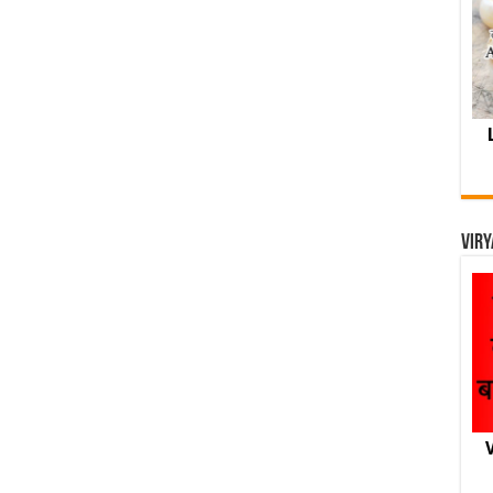
Viry
V