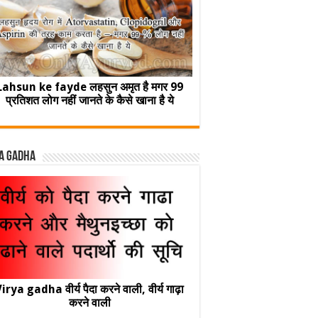
Lahsun ke fayde लहसुन अमृत है मगर 99
प्रतिशत लोग नहीं जानते के कैसे खाना है ये
a Gadha
irya gadha वीर्य पैदा करने वाली, वीर्य गाढ़ा
करने वाली