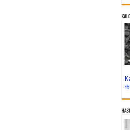
Kalo
K
क
Has