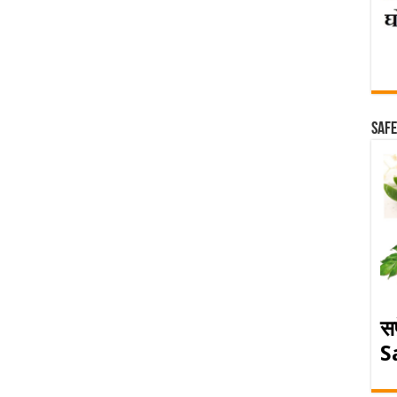
Safe
स
S