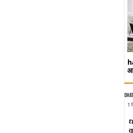
h
आ
Dha
1 द