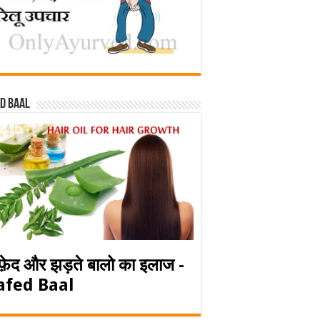
d baal
फ़ेद और झड़ते बालो का इलाज -
afed Baal