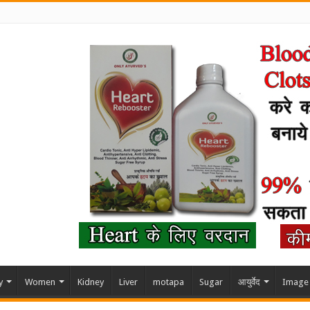
y
Women
Kidney
Liver
motapa
Sugar
आयुर्वेद
Image 