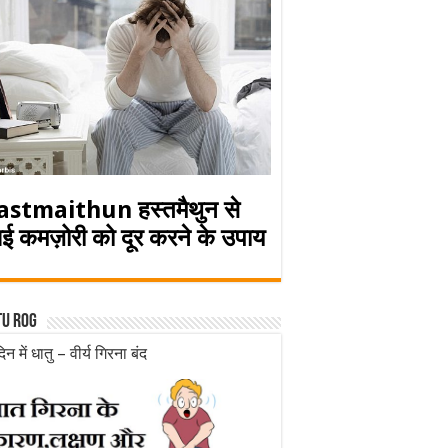
astmaithun हस्तमैथुन से
ई कमज़ोरी को दूर करने के उपाय
tu rog
िन में धातु – वीर्य गिरना बंद