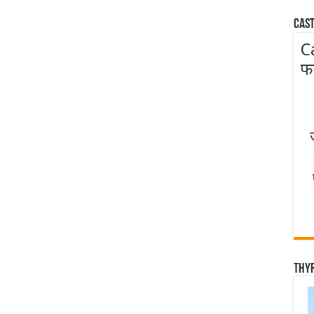
Cast
C
फ
Thy