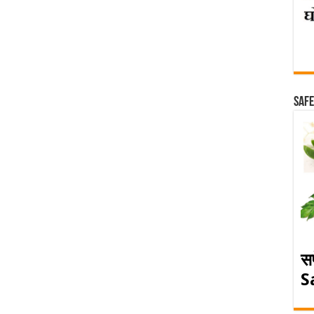
Safe
स
S