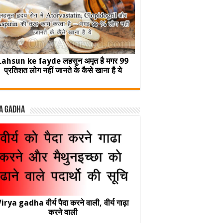
Lahsun ke fayde लहसुन अमृत है मगर 99
प्रतिशत लोग नहीं जानते के कैसे खाना है ये
a Gadha
irya gadha वीर्य पैदा करने वाली, वीर्य गाढ़ा
करने वाली