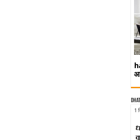
h
आ
Dha
1 द