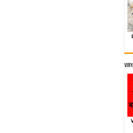
Viry
V