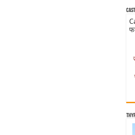
Cast
C
फ
Thy