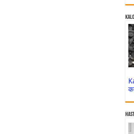
Kalo
K
क
Has