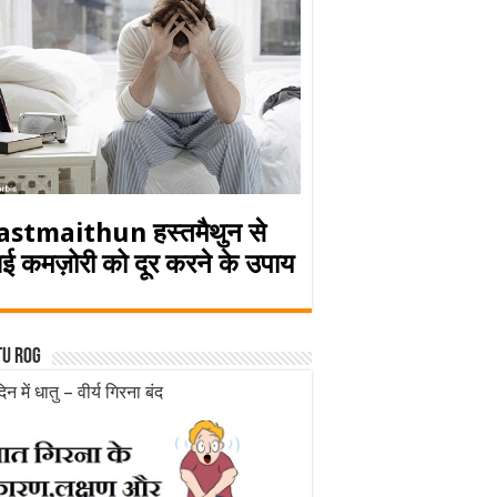
astmaithun हस्तमैथुन से
ई कमज़ोरी को दूर करने के उपाय
tu rog
िन में धातु – वीर्य गिरना बंद