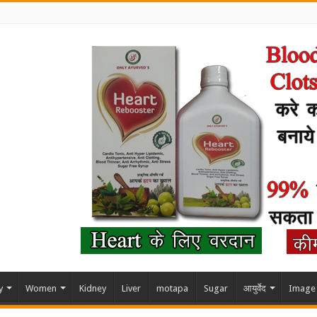
y
Women
Kidney
Liver
motapa
Sugar
आयुर्वेद
Image 