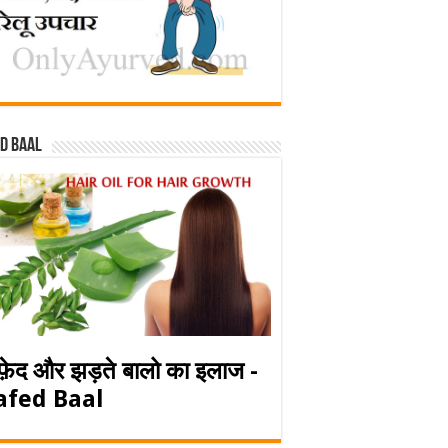
d baal
फ़ेद और झड़ते बालो का इलाज -
afed Baal