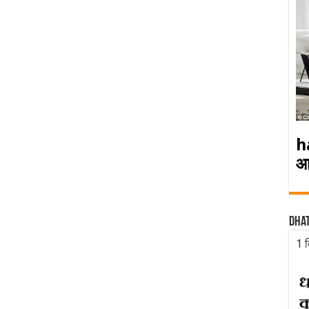
h
आ
Dha
1 द