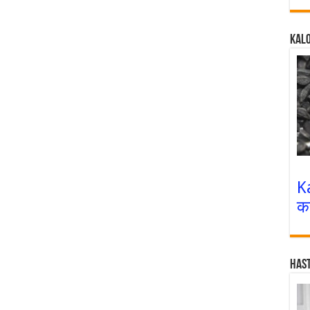
Kalo
K
क
Has