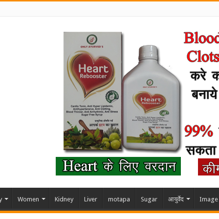
y
Women
Kidney
Liver
motapa
Sugar
आयुर्वेद
Image 