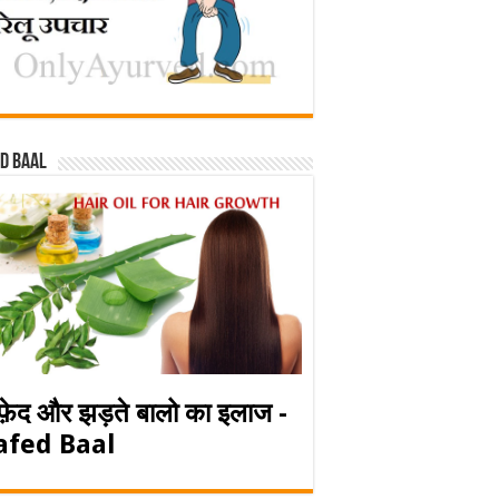
d baal
फ़ेद और झड़ते बालो का इलाज -
afed Baal