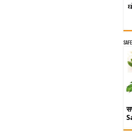
Safe
स
S