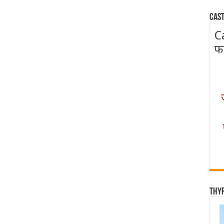
Cast
C
फ
Thy