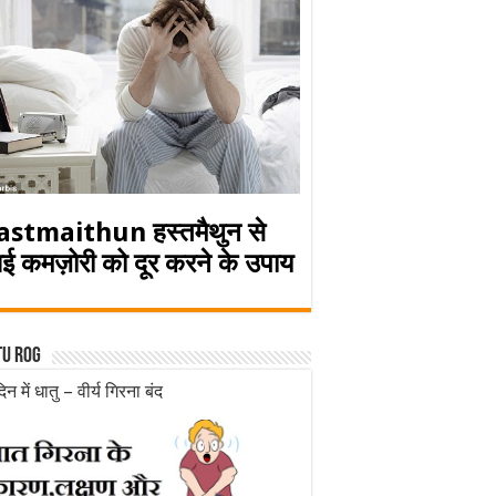
astmaithun हस्तमैथुन से
ई कमज़ोरी को दूर करने के उपाय
tu rog
िन में धातु – वीर्य गिरना बंद