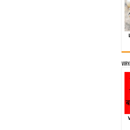
Viry
V