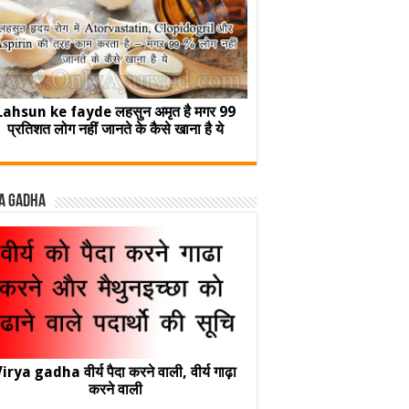
Lahsun ke fayde लहसुन अमृत है मगर 99
प्रतिशत लोग नहीं जानते के कैसे खाना है ये
a Gadha
irya gadha वीर्य पैदा करने वाली, वीर्य गाढ़ा
करने वाली