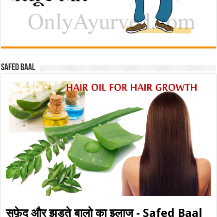
Safed baal
सफ़ेद और झड़ते बालो का इलाज - Safed Baal