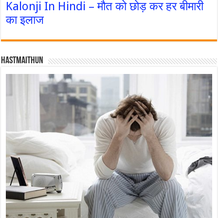
Kalonji In Hindi – मौत को छोड़ कर हर बीमारी
का इलाज
Hastmaithun