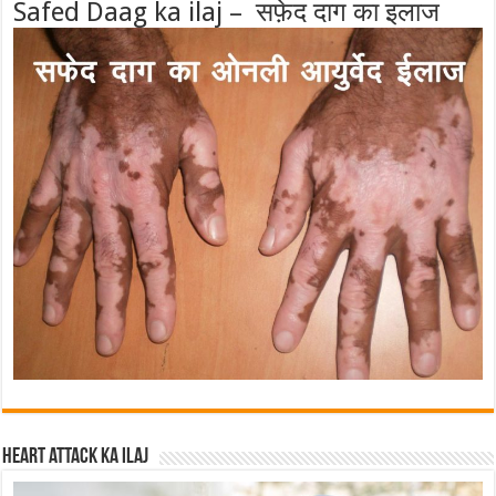
Safed Daag ka ilaj – सफ़ेद दाग का इलाज
Heart attack ka ilaj