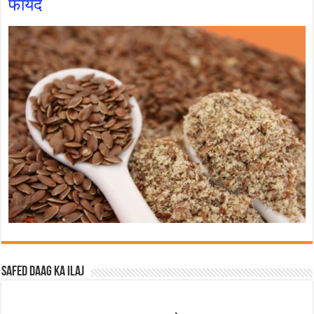
फायदे
Safed Daag ka ilaj