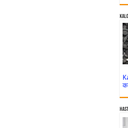
Kalo
K
क
Has