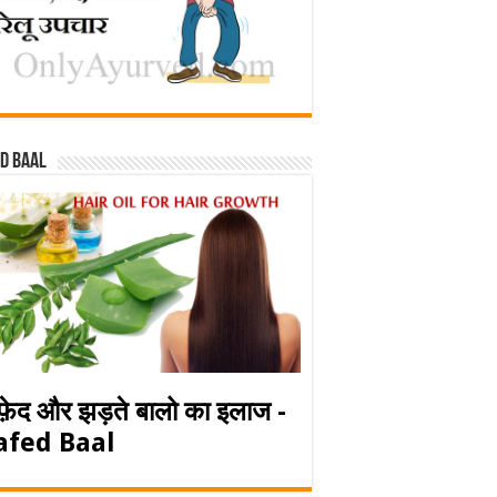
d baal
फ़ेद और झड़ते बालो का इलाज -
afed Baal