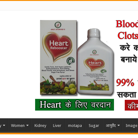
y
Women
Kidney
Liver
motapa
Sugar
आयुर्वेद
Image 