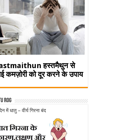
astmaithun हस्तमैथुन से
ई कमज़ोरी को दूर करने के उपाय
tu rog
िन में धातु – वीर्य गिरना बंद