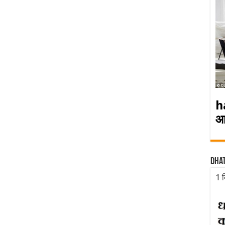
h
आ
Dha
1 द