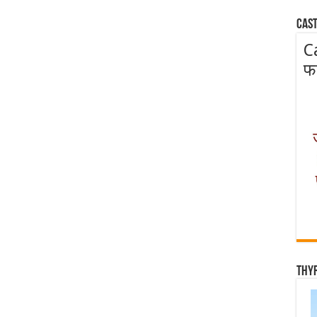
Cast
C
फ
Thy