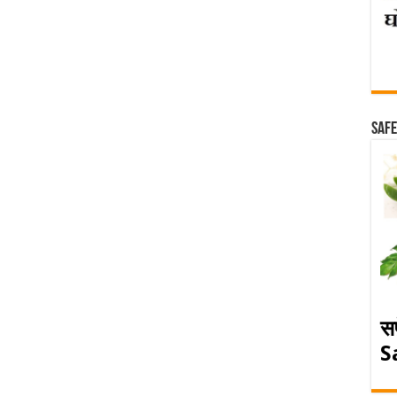
Safe
स
S