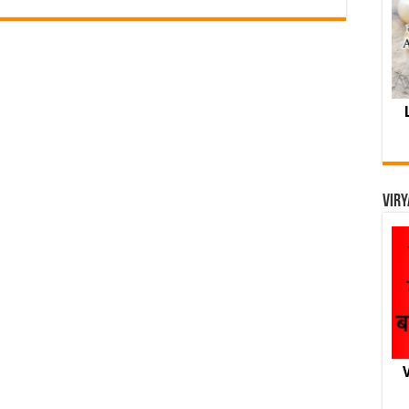
Viry
V