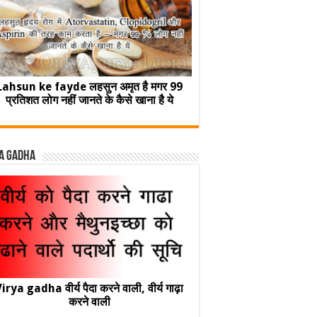
Lahsun ke fayde लहसुन अमृत है मगर 99
प्रतिशत लोग नहीं जानते के कैसे खाना है ये
a Gadha
irya gadha वीर्य पैदा करने वाली, वीर्य गाढ़ा
करने वाली