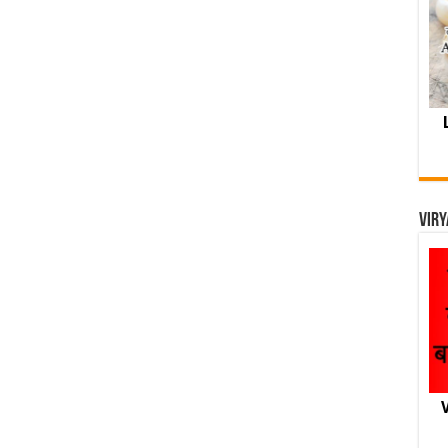
Viry
V