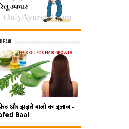
d baal
फ़ेद और झड़ते बालो का इलाज -
afed Baal