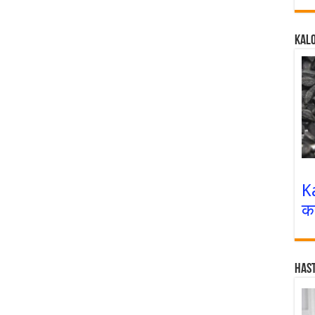
Kalo
K
क
Has