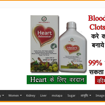
y
Women
Kidney
Liver
motapa
Sugar
आयुर्वेद
Image 