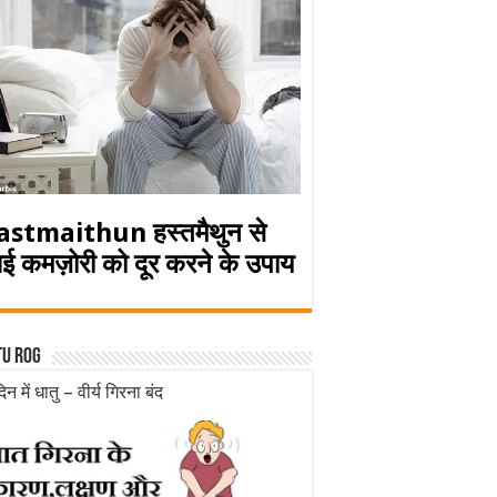
astmaithun हस्तमैथुन से
ई कमज़ोरी को दूर करने के उपाय
tu rog
िन में धातु – वीर्य गिरना बंद