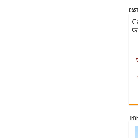
Cast
C
फ
Thy