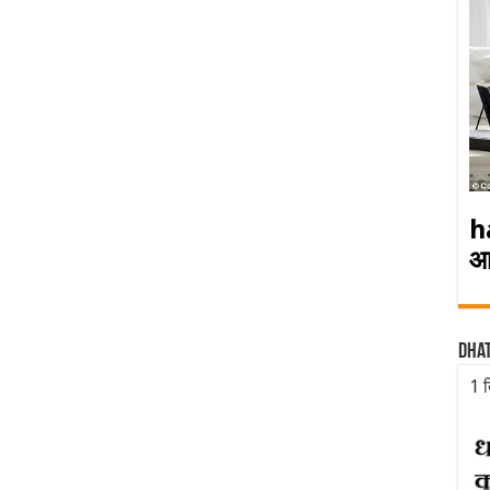
h
आ
Dha
1 द