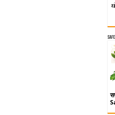
Safe
स
S