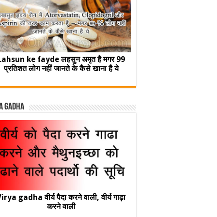
Lahsun ke fayde लहसुन अमृत है मगर 99
प्रतिशत लोग नहीं जानते के कैसे खाना है ये
a Gadha
irya gadha वीर्य पैदा करने वाली, वीर्य गाढ़ा
करने वाली