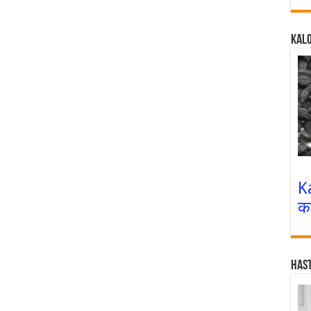
Kalo
K
क
Has