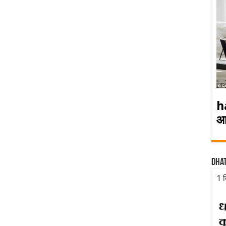
h
आ
Dha
1 द