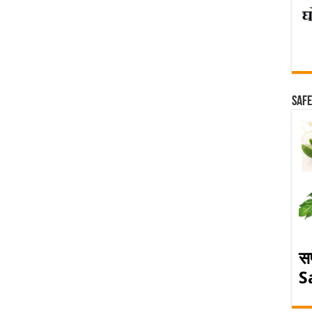
Safe
स
S