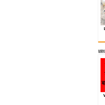
Viry
V