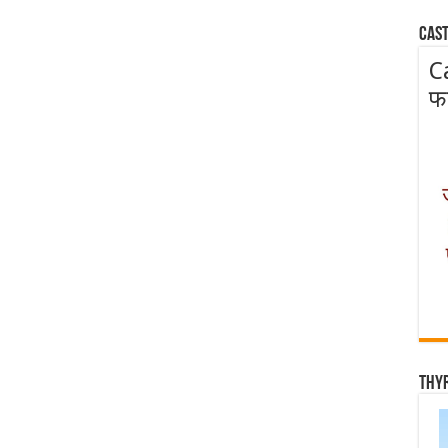
Cast
C
फ
Thy