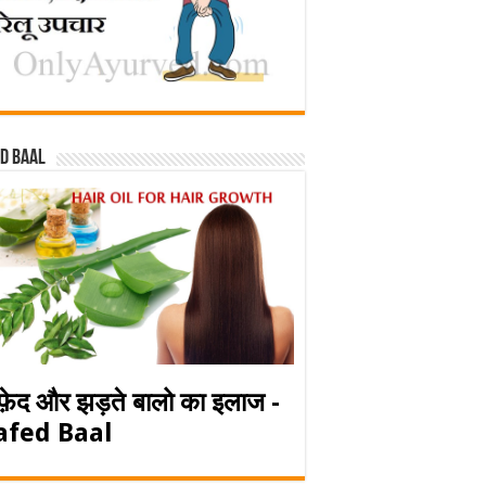
d baal
फ़ेद और झड़ते बालो का इलाज -
afed Baal