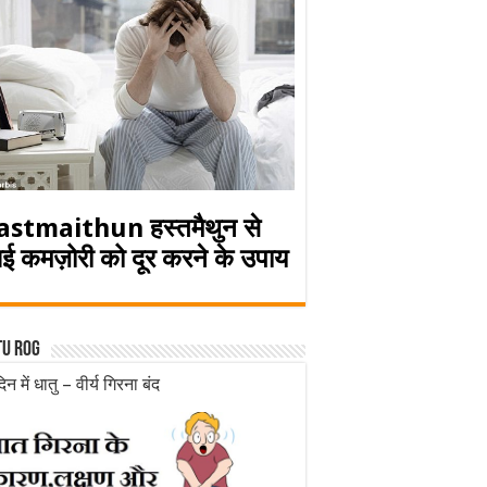
astmaithun हस्तमैथुन से
ई कमज़ोरी को दूर करने के उपाय
tu rog
िन में धातु – वीर्य गिरना बंद