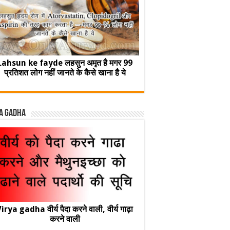
Lahsun ke fayde लहसुन अमृत है मगर 99
प्रतिशत लोग नहीं जानते के कैसे खाना है ये
a Gadha
irya gadha वीर्य पैदा करने वाली, वीर्य गाढ़ा
करने वाली