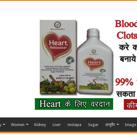
y
Women
Kidney
Liver
motapa
Sugar
आयुर्वेद
Image 