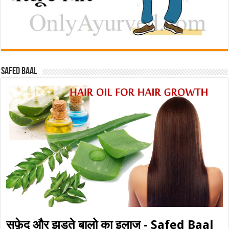
Safed baal
सफ़ेद और झड़ते बालो का इलाज - Safed Baal