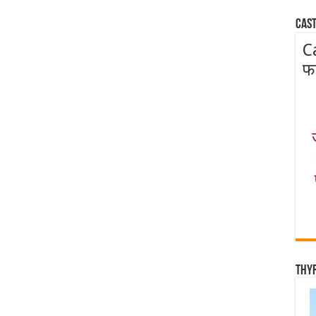
Cast
C
फ
Thy