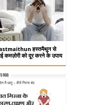
astmaithun हस्तमैथुन से
ई कमज़ोरी को दूर करने के उपाय
tu rog
िन में धातु – वीर्य गिरना बंद