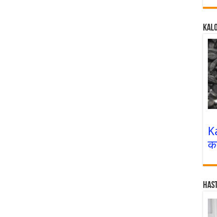
Kalo
K
क
Has