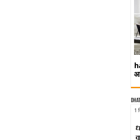
h
आ
Dha
1 द