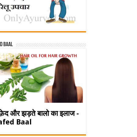
d baal
फ़ेद और झड़ते बालो का इलाज -
afed Baal