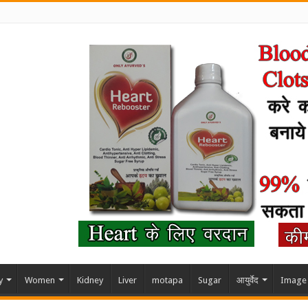
y
Women
Kidney
Liver
motapa
Sugar
आयुर्वेद
Image 