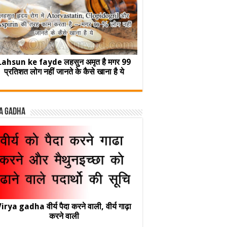
Lahsun ke fayde लहसुन अमृत है मगर 99
प्रतिशत लोग नहीं जानते के कैसे खाना है ये
a Gadha
irya gadha वीर्य पैदा करने वाली, वीर्य गाढ़ा
करने वाली