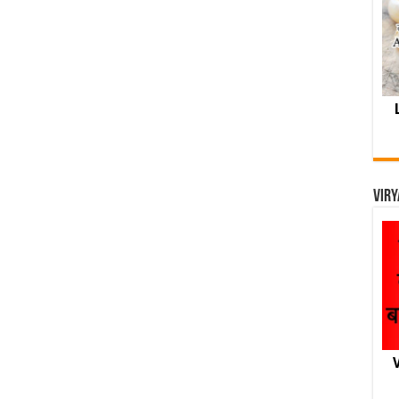
Viry
V