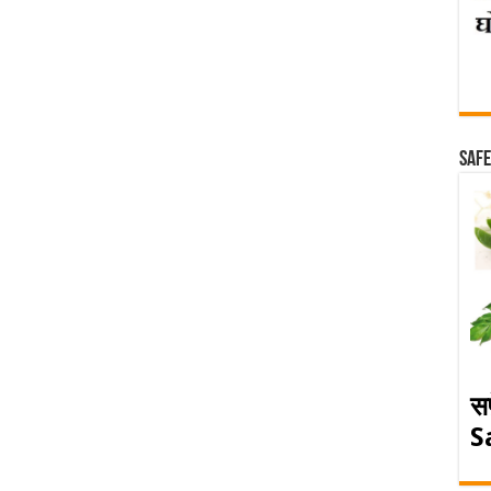
Safe
स
S