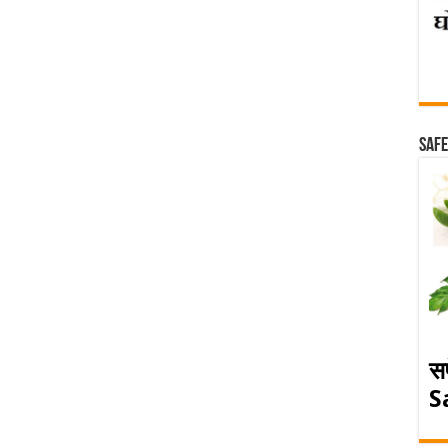
Safe
स
S