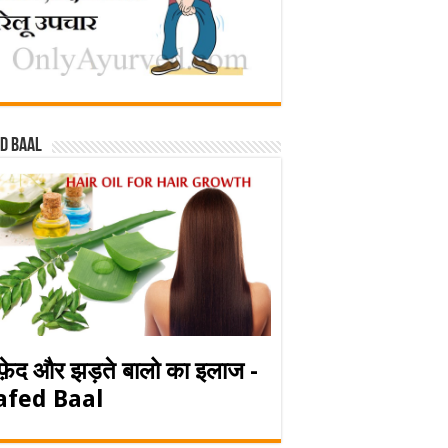
d baal
फ़ेद और झड़ते बालो का इलाज -
afed Baal