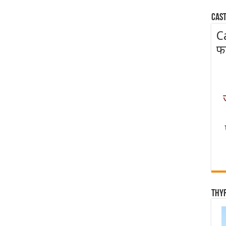
Cast
C
फ
Thy