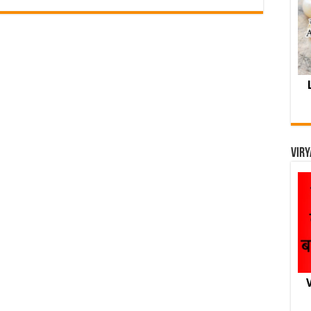
Viry
V