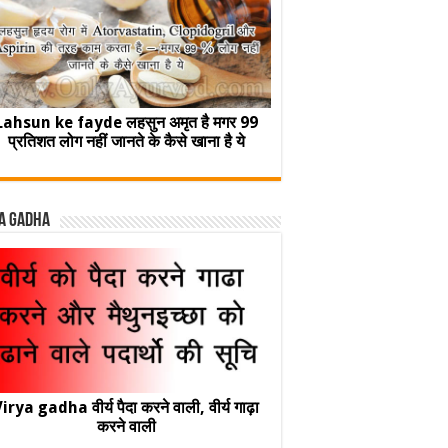
Lahsun ke fayde लहसुन अमृत है मगर 99
प्रतिशत लोग नहीं जानते के कैसे खाना है ये
a Gadha
irya gadha वीर्य पैदा करने वाली, वीर्य गाढ़ा
करने वाली