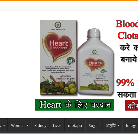
y
Women
Kidney
Liver
motapa
Sugar
आयुर्वेद
Image 