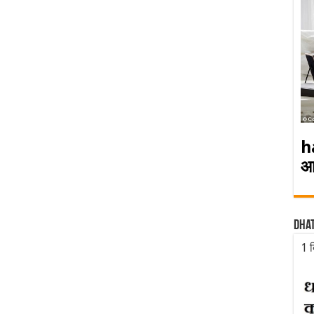
h
आ
Dha
1 द