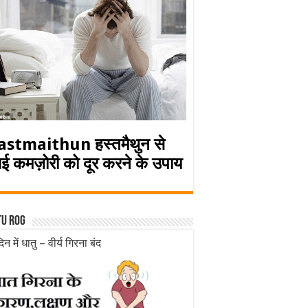
astmaithun हस्तमैथुन से
ई कमज़ोरी को दूर करने के उपाय
tu rog
िन में धातु – वीर्य गिरना बंद