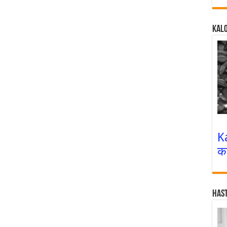
Kalo
K
क
Has