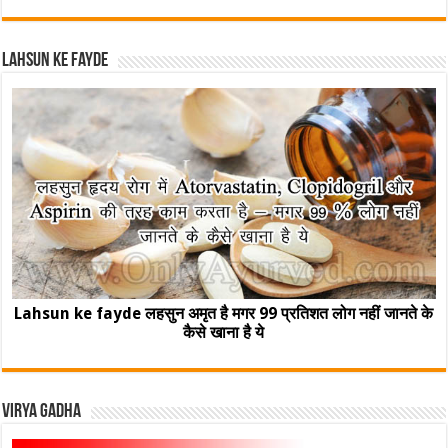
Lahsun ke fayde
Lahsun ke fayde लहसुन अमृत है मगर 99 प्रतिशत लोग नहीं जानते के
कैसे खाना है ये
Virya Gadha