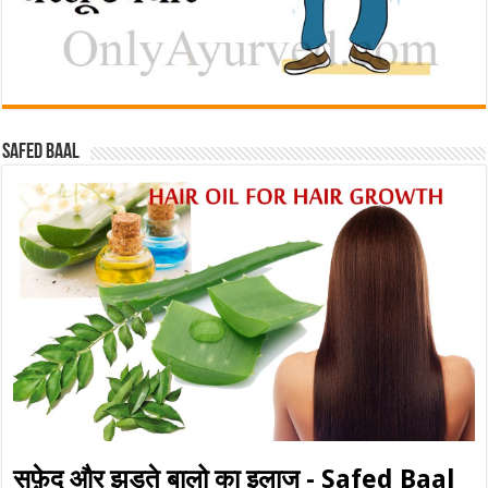
Safed baal
सफ़ेद और झड़ते बालो का इलाज - Safed Baal