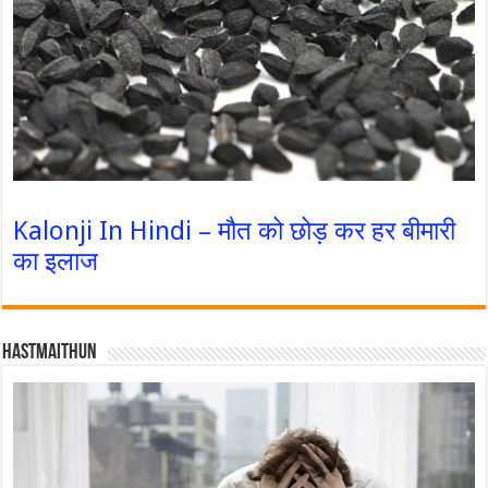
Kalonji In Hindi – मौत को छोड़ कर हर बीमारी
का इलाज
Hastmaithun