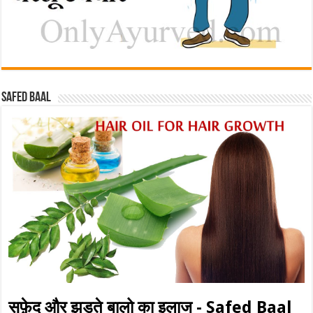
Safed baal
सफ़ेद और झड़ते बालो का इलाज - Safed Baal