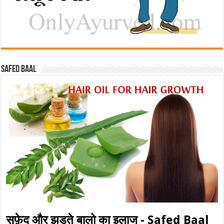
Safed baal
सफ़ेद और झड़ते बालो का इलाज - Safed Baal