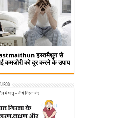
astmaithun हस्तमैथुन से
ई कमज़ोरी को दूर करने के उपाय
tu rog
िन में धातु – वीर्य गिरना बंद