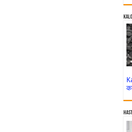
Kalo
K
क
Has