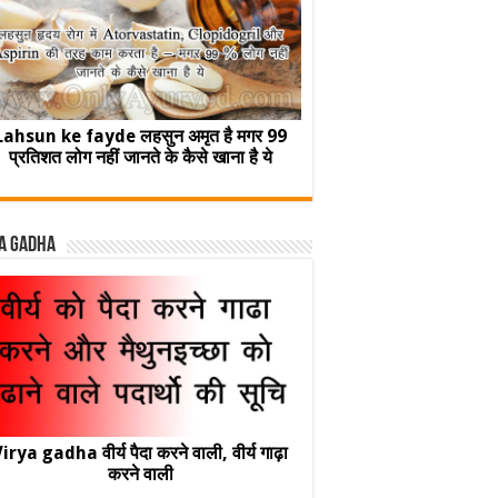
Lahsun ke fayde लहसुन अमृत है मगर 99
प्रतिशत लोग नहीं जानते के कैसे खाना है ये
a Gadha
irya gadha वीर्य पैदा करने वाली, वीर्य गाढ़ा
करने वाली