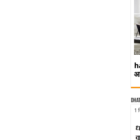
h
आ
Dha
1 द