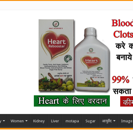
y
Women
Kidney
Liver
motapa
Sugar
आयुर्वेद
Image 