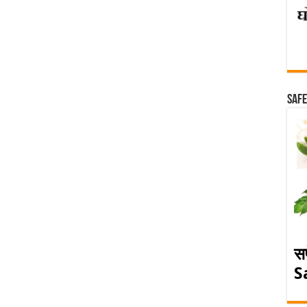
Safe
स
S