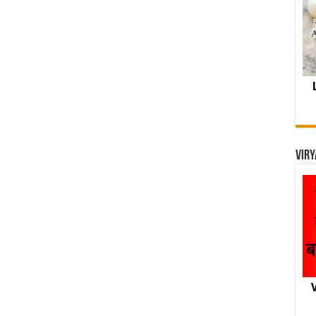
Viry
V