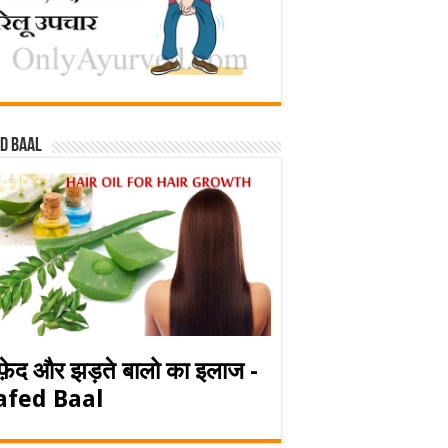
d baal
फ़ेद और झड़ते बालो का इलाज -
afed Baal