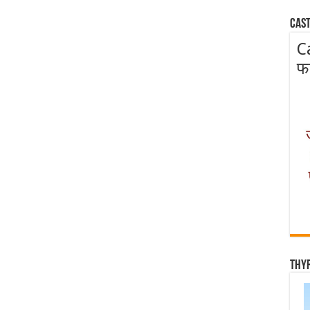
Cast
C
फ
Thy