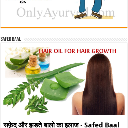
Safed baal
सफ़ेद और झड़ते बालो का इलाज - Safed Baal