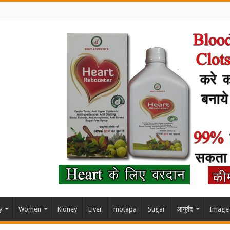
y
Women
Kidney
Liver
motapa
Sugar
आयुर्वेद
Image 