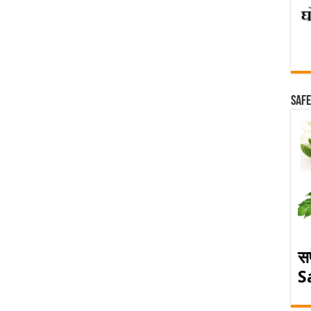
Safe
स
S