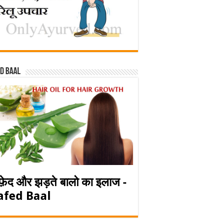
d baal
फ़ेद और झड़ते बालो का इलाज -
afed Baal