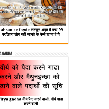
Lahsun ke fayde लहसुन अमृत है मगर 99
प्रतिशत लोग नहीं जानते के कैसे खाना है ये
a Gadha
irya gadha वीर्य पैदा करने वाली, वीर्य गाढ़ा
करने वाली