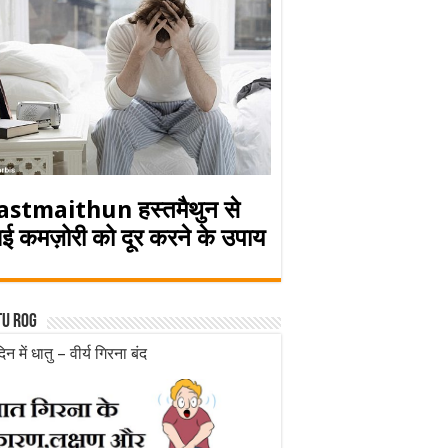
astmaithun हस्तमैथुन से
ई कमज़ोरी को दूर करने के उपाय
tu rog
िन में धातु – वीर्य गिरना बंद