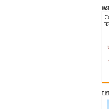
Cast
C
फ
Thy