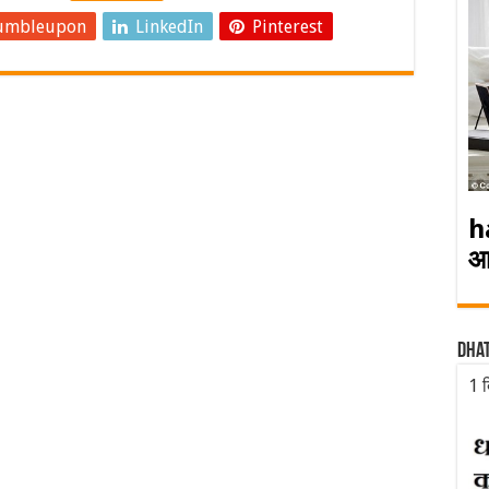
umbleupon
LinkedIn
Pinterest
h
आ
Dha
1 द