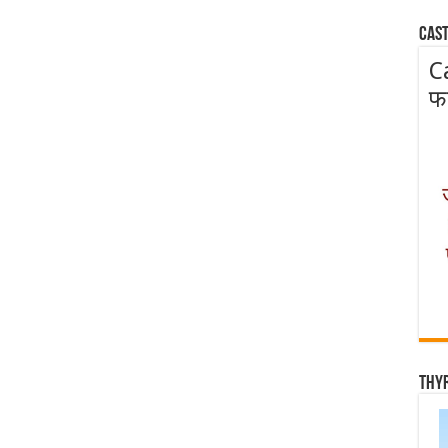
Cast
C
फ
Thy