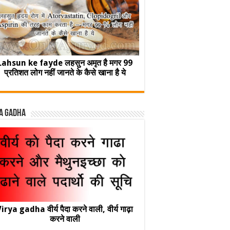
Lahsun ke fayde लहसुन अमृत है मगर 99
प्रतिशत लोग नहीं जानते के कैसे खाना है ये
a Gadha
irya gadha वीर्य पैदा करने वाली, वीर्य गाढ़ा
करने वाली