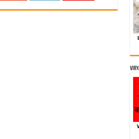
Viry
V