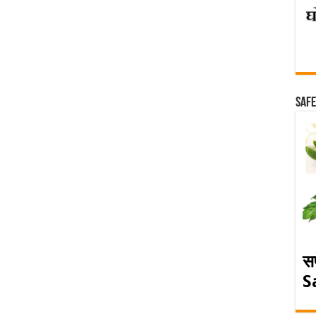
Safe
स
S