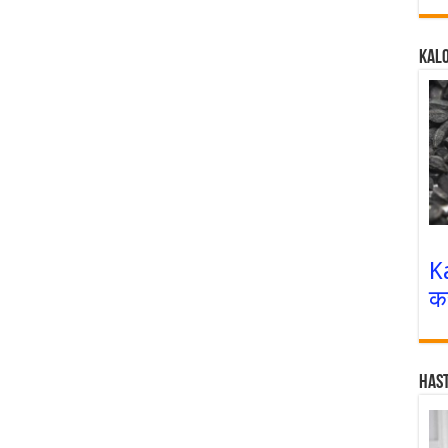
Kalo
K
क
Has