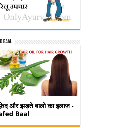
d baal
फ़ेद और झड़ते बालो का इलाज -
afed Baal