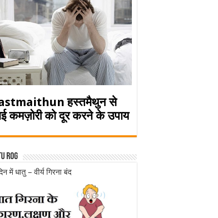
astmaithun हस्तमैथुन से
ई कमज़ोरी को दूर करने के उपाय
tu rog
िन में धातु – वीर्य गिरना बंद