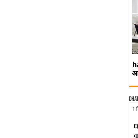
h
आ
Dha
1 द