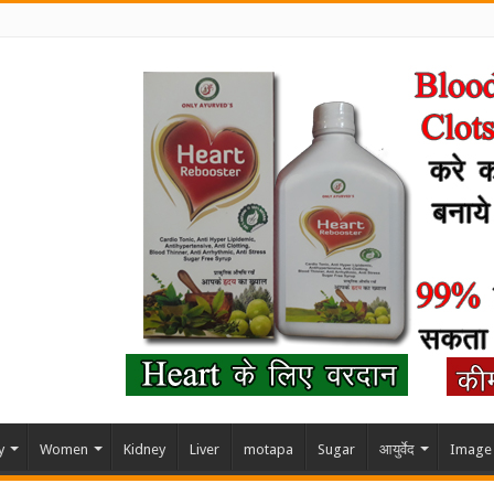
y
Women
Kidney
Liver
motapa
Sugar
आयुर्वेद
Image 