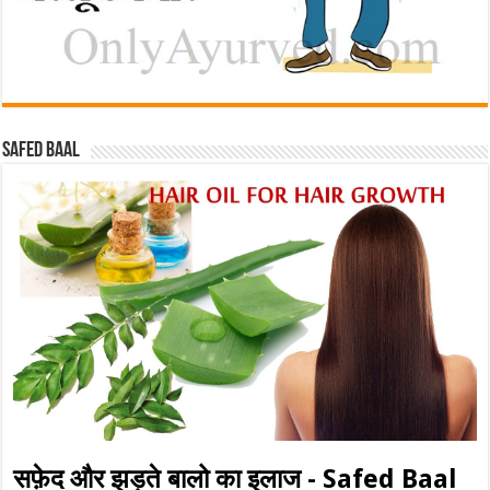
Safed baal
सफ़ेद और झड़ते बालो का इलाज - Safed Baal