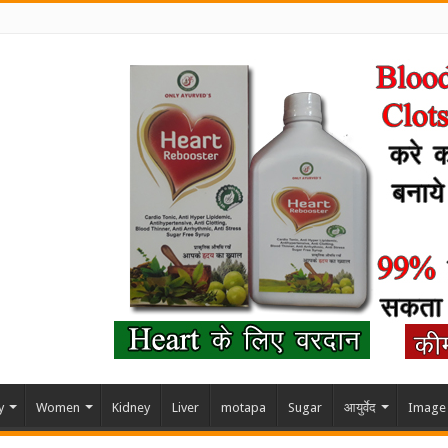
y
Women
Kidney
Liver
motapa
Sugar
आयुर्वेद
Image 