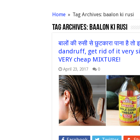
Home
»
Tag Archives: baalon ki rusi
Tag Archives:
baalon ki rusi
बालों की रुसी से छुटकारा पाना है 
dandruff, get rid of it very
VERY cheap MIXTURE!
April 23, 2017
0
Facebook
Twitter
St