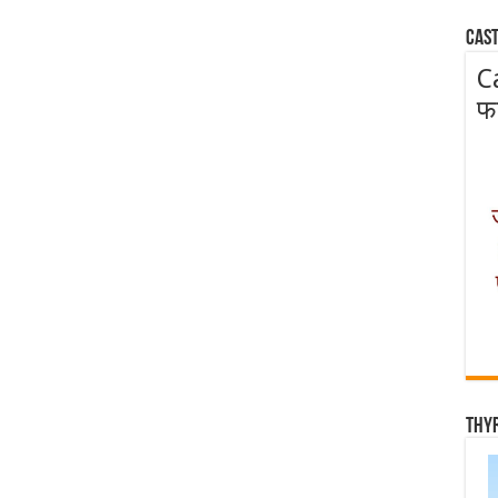
Cast
C
फ
Thy