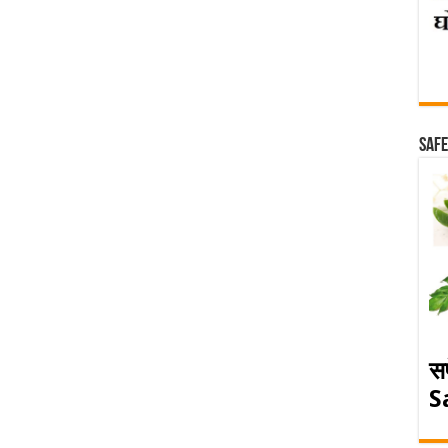
Safe
स
S