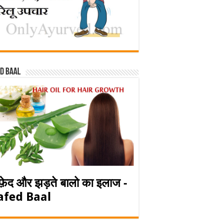
d baal
फ़ेद और झड़ते बालो का इलाज -
afed Baal