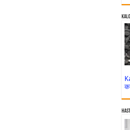
Kalo
K
क
Has