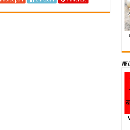
Viry
V