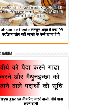
Lahsun ke fayde लहसुन अमृत है मगर 99
प्रतिशत लोग नहीं जानते के कैसे खाना है ये
a Gadha
irya gadha वीर्य पैदा करने वाली, वीर्य गाढ़ा
करने वाली