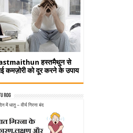
astmaithun हस्तमैथुन से
ई कमज़ोरी को दूर करने के उपाय
tu rog
िन में धातु – वीर्य गिरना बंद