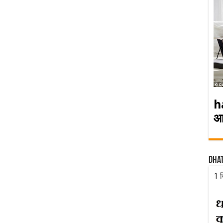
h
आ
Dha
1 द