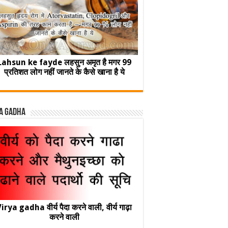
Lahsun ke fayde लहसुन अमृत है मगर 99
प्रतिशत लोग नहीं जानते के कैसे खाना है ये
a Gadha
irya gadha वीर्य पैदा करने वाली, वीर्य गाढ़ा
करने वाली