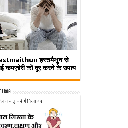
astmaithun हस्तमैथुन से
ई कमज़ोरी को दूर करने के उपाय
tu rog
िन में धातु – वीर्य गिरना बंद