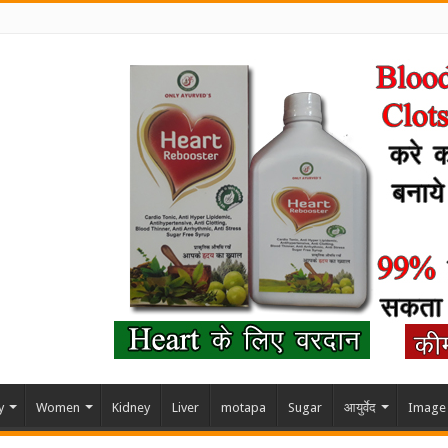
y
Women
Kidney
Liver
motapa
Sugar
आयुर्वेद
Image 