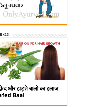
d baal
फ़ेद और झड़ते बालो का इलाज -
afed Baal