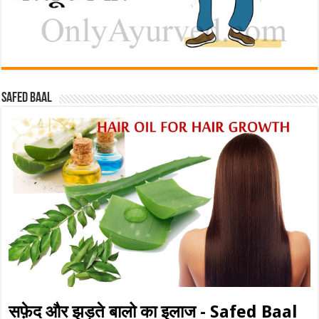
Safed baal
सफ़ेद और झड़ते बालो का इलाज - Safed Baal