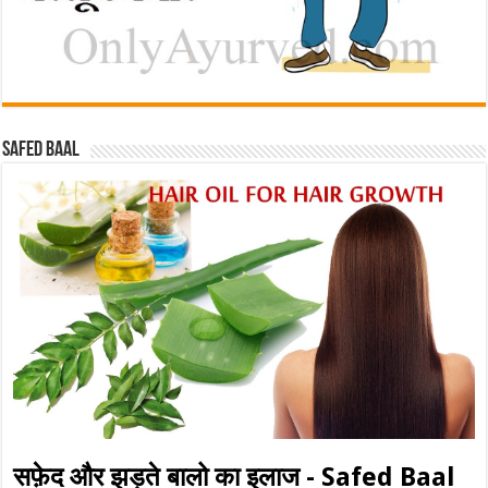
Safed baal
सफ़ेद और झड़ते बालो का इलाज - Safed Baal