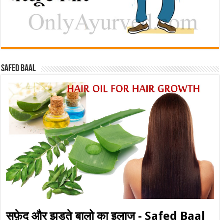
Safed baal
सफ़ेद और झड़ते बालो का इलाज - Safed Baal