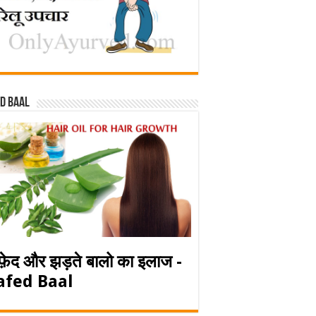
d baal
फ़ेद और झड़ते बालो का इलाज -
afed Baal