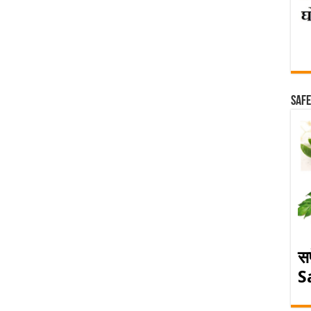
Safe
स
S