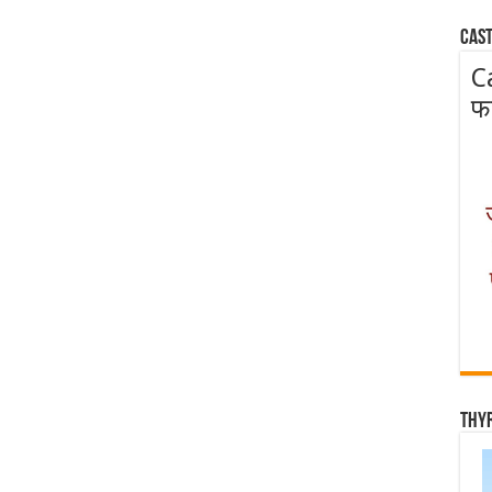
Cast
C
फ
Thy