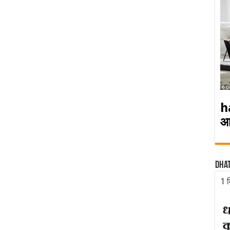
h
आ
Dha
1 द