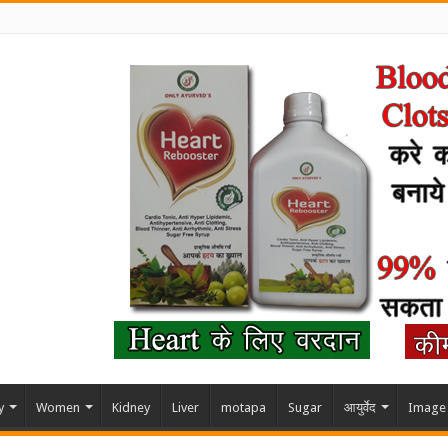
y
Women
Kidney
Liver
motapa
Sugar
आयुर्वेद
Image 