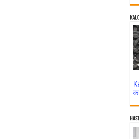
Kalo
K
क
Has