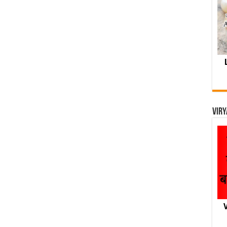
Viry
V