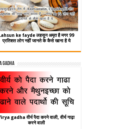
Lahsun ke fayde लहसुन अमृत है मगर 99
प्रतिशत लोग नहीं जानते के कैसे खाना है ये
a Gadha
irya gadha वीर्य पैदा करने वाली, वीर्य गाढ़ा
करने वाली