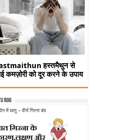
astmaithun हस्तमैथुन से
ई कमज़ोरी को दूर करने के उपाय
tu rog
िन में धातु – वीर्य गिरना बंद