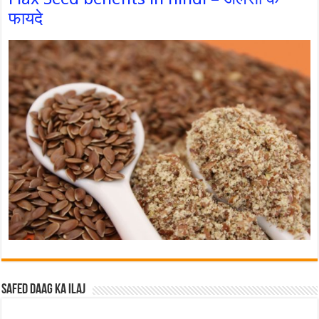
फायदे
Safed Daag ka ilaj