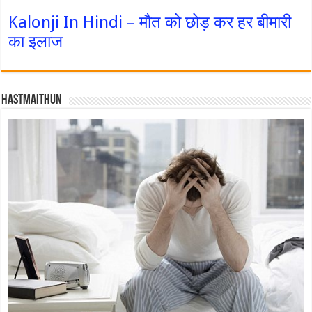
Kalonji In Hindi – मौत को छोड़ कर हर बीमारी
का इलाज
Hastmaithun