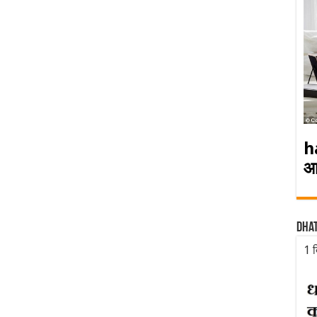
h
आ
Dha
1 द