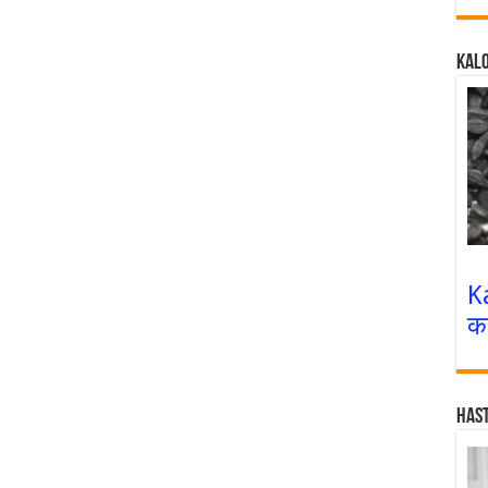
Kalo
K
क
Has