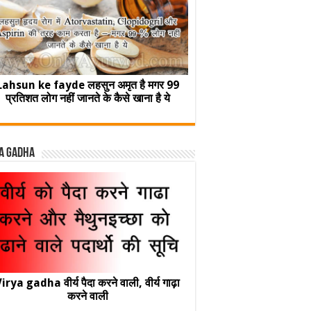
Lahsun ke fayde लहसुन अमृत है मगर 99
प्रतिशत लोग नहीं जानते के कैसे खाना है ये
a Gadha
irya gadha वीर्य पैदा करने वाली, वीर्य गाढ़ा
करने वाली