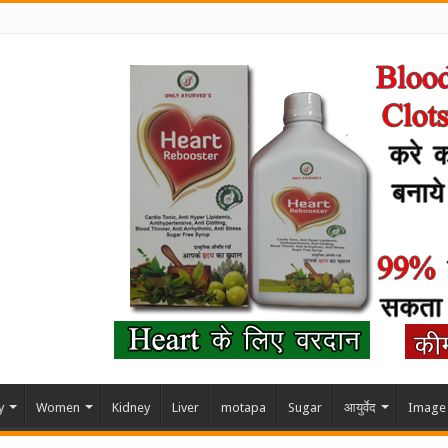
y
Women
Kidney
Liver
motapa
Sugar
आयुर्वेद
Image 