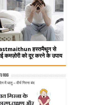
astmaithun हस्तमैथुन से
ई कमज़ोरी को दूर करने के उपाय
tu rog
िन में धातु – वीर्य गिरना बंद