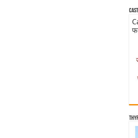
Cast
C
फ
Thy