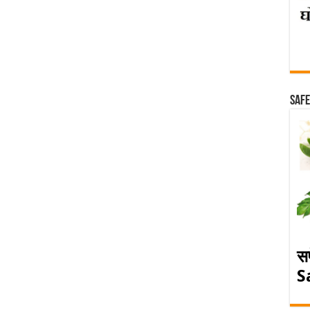
Safe
स
S