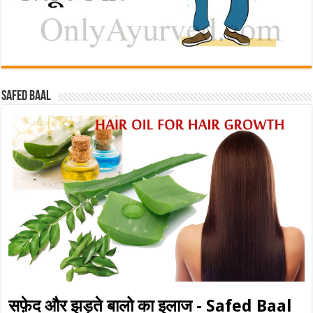
Safed baal
सफ़ेद और झड़ते बालो का इलाज - Safed Baal