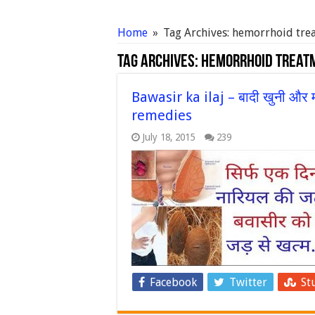
Home
»
Tag Archives: hemorrhoid tre
Tag Archives:
hemorrhoid treat
Bawasir ka ilaj – बादी खुनी और 
remedies
July 18, 2015
239
Facebook
Twitter
St