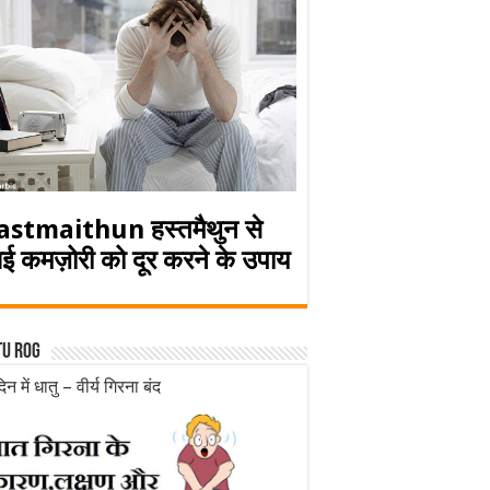
astmaithun हस्तमैथुन से
ई कमज़ोरी को दूर करने के उपाय
tu rog
िन में धातु – वीर्य गिरना बंद