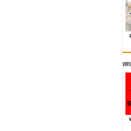
Viry
V