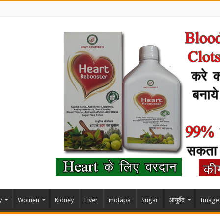
y
Women
Kidney
Liver
motapa
Sugar
आयुर्वेद
Image 