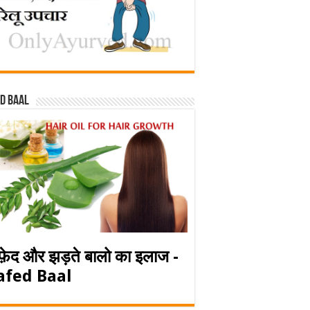
d baal
फ़ेद और झड़ते बालो का इलाज -
afed Baal