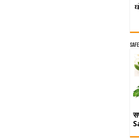
Safe
स
S