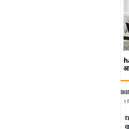
h
आ
Dha
1 द