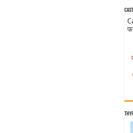
Cast
C
फ
Thy