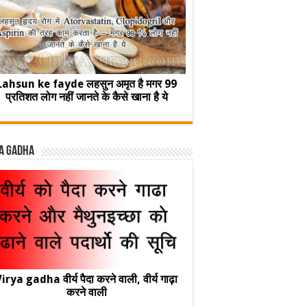
Lahsun ke fayde लहसुन अमृत है मगर 99
प्रतिशत लोग नहीं जानते के कैसे खाना है ये
a Gadha
irya gadha वीर्य पैदा करने वाली, वीर्य गाढ़ा
करने वाली