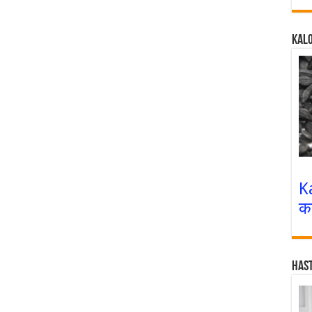
Kalo
K
क
Has