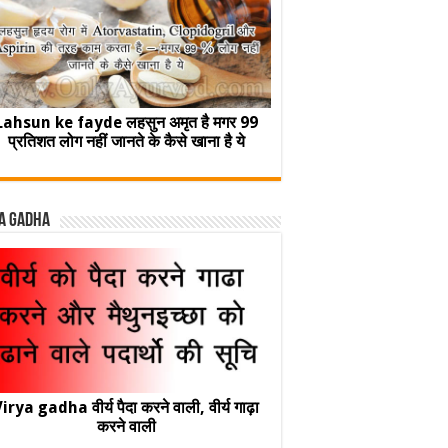
Lahsun ke fayde लहसुन अमृत है मगर 99
प्रतिशत लोग नहीं जानते के कैसे खाना है ये
a Gadha
irya gadha वीर्य पैदा करने वाली, वीर्य गाढ़ा
करने वाली