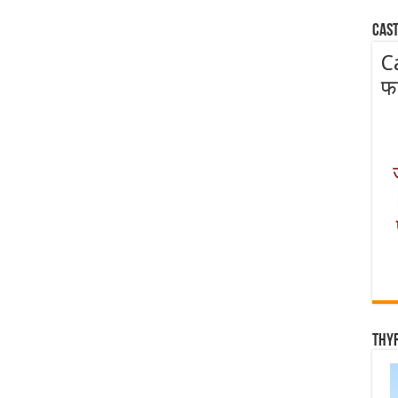
Cast
C
फ
Thy