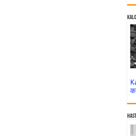
Kalo
K
क
Has