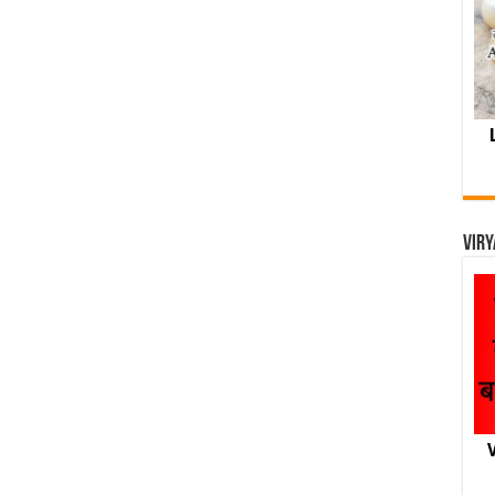
Viry
V