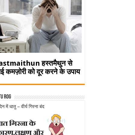
astmaithun हस्तमैथुन से
ई कमज़ोरी को दूर करने के उपाय
tu rog
िन में धातु – वीर्य गिरना बंद