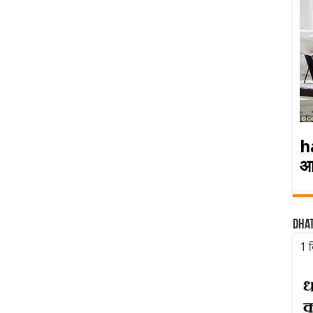
h
आ
Dha
1 द