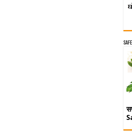
Safe
स
S