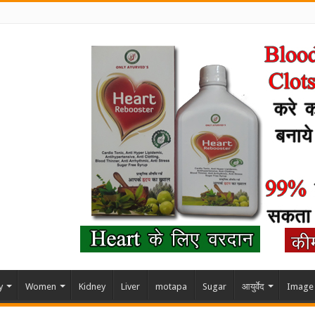
y
Women
Kidney
Liver
motapa
Sugar
आयुर्वेद
Image 