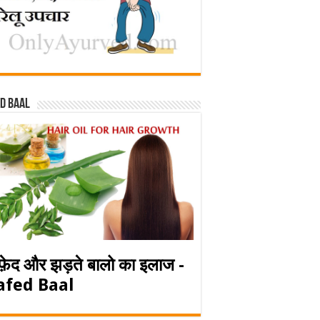
d baal
फ़ेद और झड़ते बालो का इलाज -
afed Baal