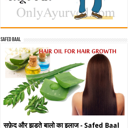
Safed baal
सफ़ेद और झड़ते बालो का इलाज - Safed Baal