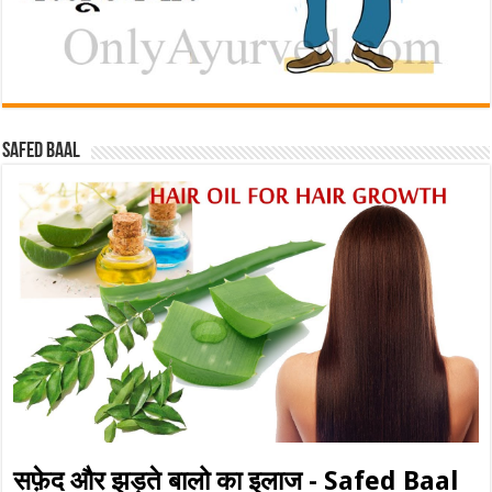
Safed baal
सफ़ेद और झड़ते बालो का इलाज - Safed Baal