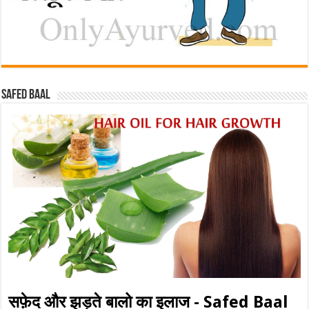
Safed baal
सफ़ेद और झड़ते बालो का इलाज - Safed Baal