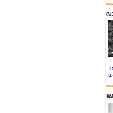
Kalo
K
क
Has