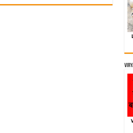
Viry
V