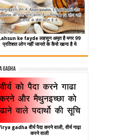
Lahsun ke fayde लहसुन अमृत है मगर 99
प्रतिशत लोग नहीं जानते के कैसे खाना है ये
a Gadha
irya gadha वीर्य पैदा करने वाली, वीर्य गाढ़ा
करने वाली