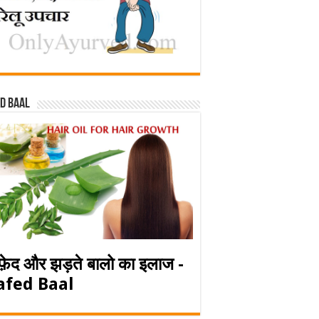
d baal
फ़ेद और झड़ते बालो का इलाज -
afed Baal