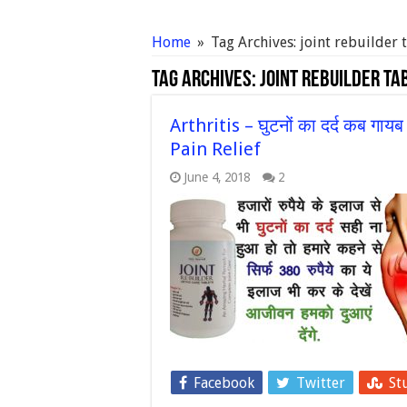
Home
»
Tag Archives: joint rebuilder 
Tag Archives:
joint rebuilder ta
Arthritis – घुटनों का दर्द कब गाय
Pain Relief
June 4, 2018
2
Facebook
Twitter
St