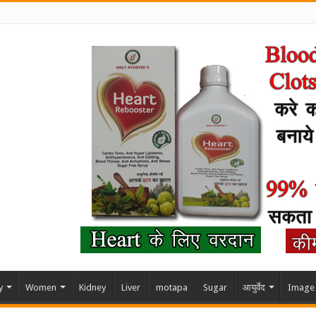
y
Women
Kidney
Liver
motapa
Sugar
आयुर्वेद
Image 