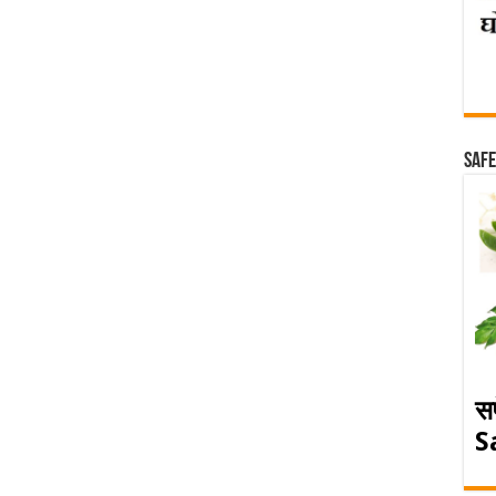
Safe
स
S