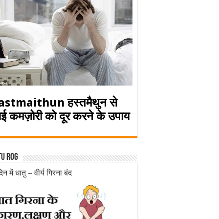
astmaithun हस्तमैथुन से
ई कमज़ोरी को दूर करने के उपाय
tu rog
िन में धातु – वीर्य गिरना बंद