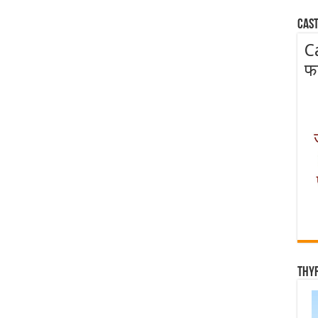
Cast
C
फ
Thy