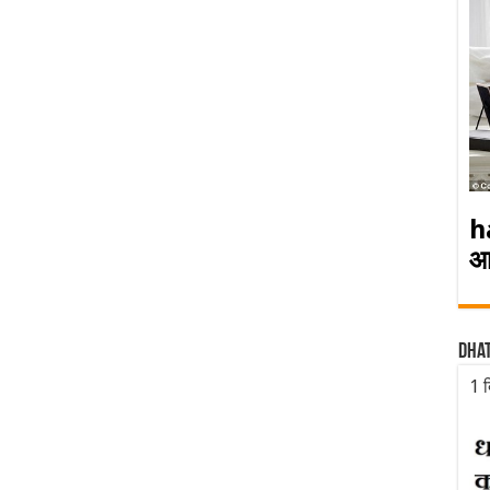
h
आ
Dha
1 द