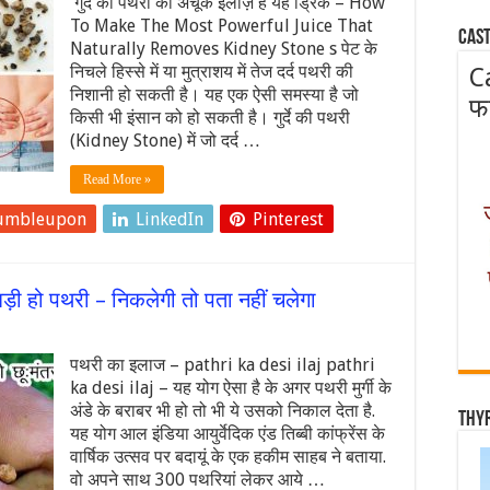
गुर्दे की पथरी का अचूक इलाज़ है यह ड्रिंक – How
To Make The Most Powerful Juice That
Cast
Naturally Removes Kidney Stone s पेट के
निचले हिस्से में या मुत्राशय में तेज दर्द पथरी की
C
निशानी हो सकती है। यह एक ऐसी समस्या है जो
फ
किसी भी इंसान को हो सकती है। गुर्दे की पथरी
(Kidney Stone) में जो दर्द …
Read More »
umbleupon
LinkedIn
Pinterest
ी हो पथरी – निकलेगी तो पता नहीं चलेगा
पथरी का इलाज – pathri ka desi ilaj pathri
ka desi ilaj – यह योग ऐसा है के अगर पथरी मुर्गी के
अंडे के बराबर भी हो तो भी ये उसको निकाल देता है.
Thy
यह योग आल इंडिया आयुर्वेदिक एंड तिब्बी कांफ्रेंस के
वार्षिक उत्सव पर बदायूं के एक हकीम साहब ने बताया.
वो अपने साथ 300 पथरियां लेकर आये …