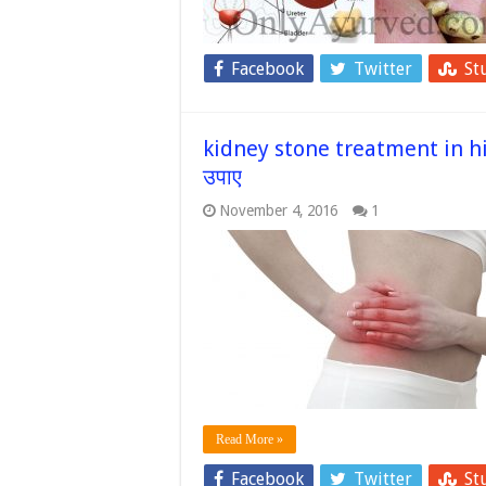
Facebook
Twitter
St
kidney stone treatment in hind
उपाए
November 4, 2016
1
Read More »
Facebook
Twitter
St