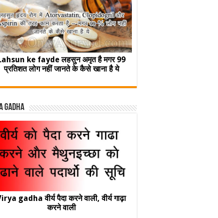
Lahsun ke fayde लहसुन अमृत है मगर 99
प्रतिशत लोग नहीं जानते के कैसे खाना है ये
a Gadha
irya gadha वीर्य पैदा करने वाली, वीर्य गाढ़ा
करने वाली