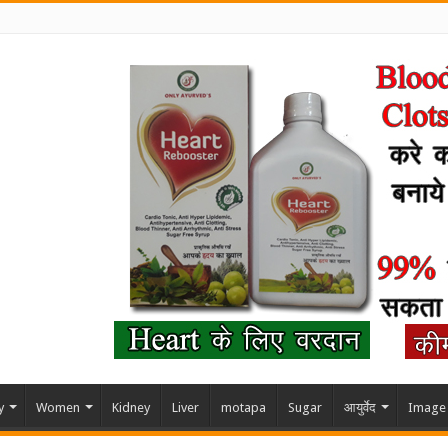
y
Women
Kidney
Liver
motapa
Sugar
आयुर्वेद
Image 