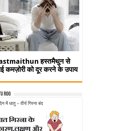
astmaithun हस्तमैथुन से
ई कमज़ोरी को दूर करने के उपाय
tu rog
िन में धातु – वीर्य गिरना बंद