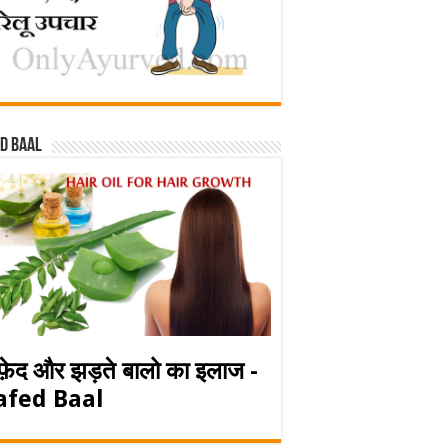
d baal
फ़ेद और झड़ते बालो का इलाज -
afed Baal