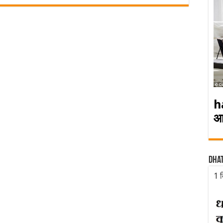
h
आ
Dha
1 द