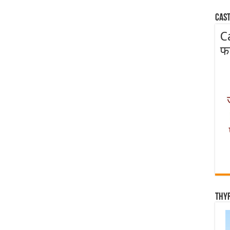
Cast
C
फ
Thy