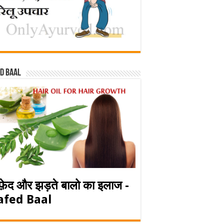
d baal
फ़ेद और झड़ते बालो का इलाज -
afed Baal