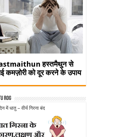
astmaithun हस्तमैथुन से
ई कमज़ोरी को दूर करने के उपाय
tu rog
िन में धातु – वीर्य गिरना बंद