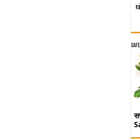
Safe
स
S