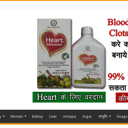
y
Women
Kidney
Liver
motapa
Sugar
आयुर्वेद
Image 