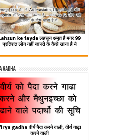
Lahsun ke fayde लहसुन अमृत है मगर 99
प्रतिशत लोग नहीं जानते के कैसे खाना है ये
a Gadha
irya gadha वीर्य पैदा करने वाली, वीर्य गाढ़ा
करने वाली