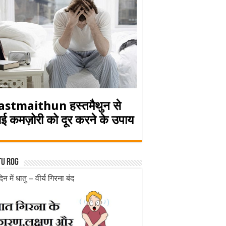
astmaithun हस्तमैथुन से
ई कमज़ोरी को दूर करने के उपाय
tu rog
िन में धातु – वीर्य गिरना बंद