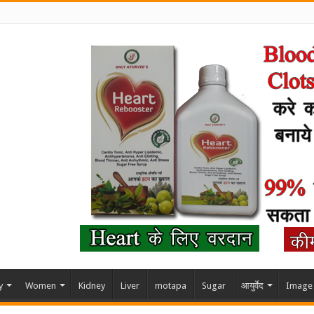
y
Women
Kidney
Liver
motapa
Sugar
आयुर्वेद
Image 