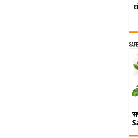
Safe
स
S