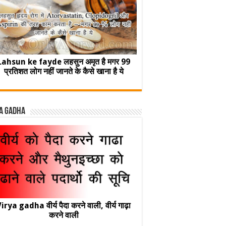
Lahsun ke fayde लहसुन अमृत है मगर 99
प्रतिशत लोग नहीं जानते के कैसे खाना है ये
a Gadha
irya gadha वीर्य पैदा करने वाली, वीर्य गाढ़ा
करने वाली