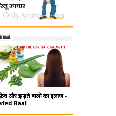
d baal
फ़ेद और झड़ते बालो का इलाज -
afed Baal