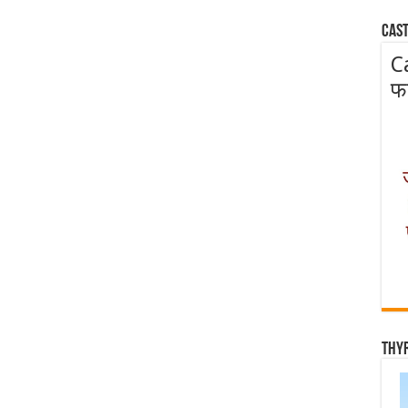
Cast
C
फ
Thy