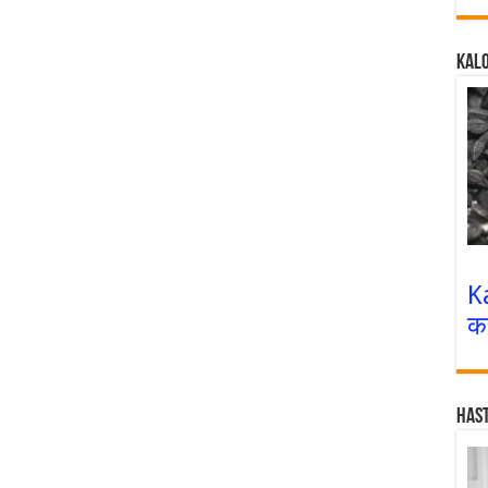
Kalo
K
क
Has