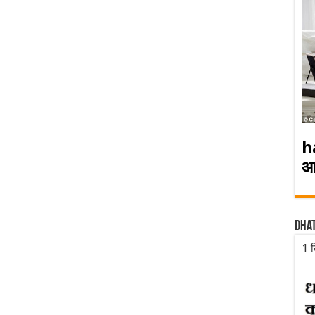
h
आ
Dha
1 द