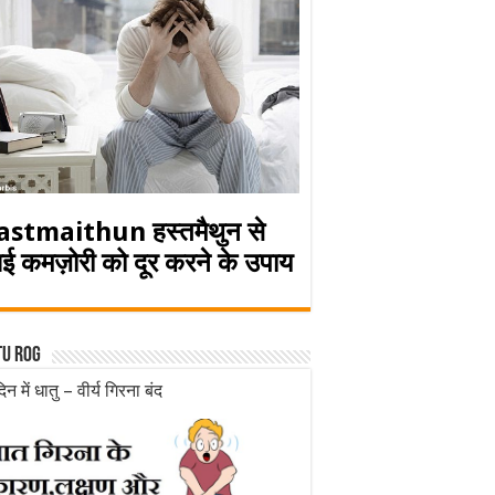
astmaithun हस्तमैथुन से
ई कमज़ोरी को दूर करने के उपाय
tu rog
िन में धातु – वीर्य गिरना बंद