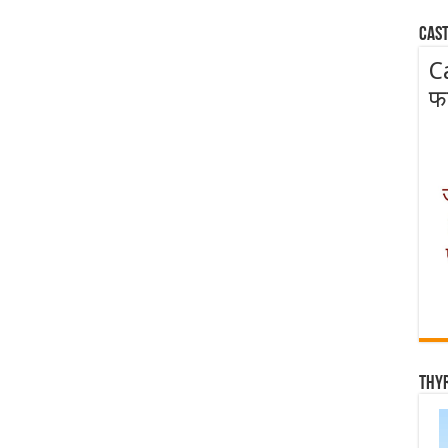
Cast
C
फ
Thy