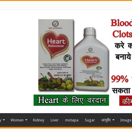
y
Women
Kidney
Liver
motapa
Sugar
आयुर्वेद
Image 