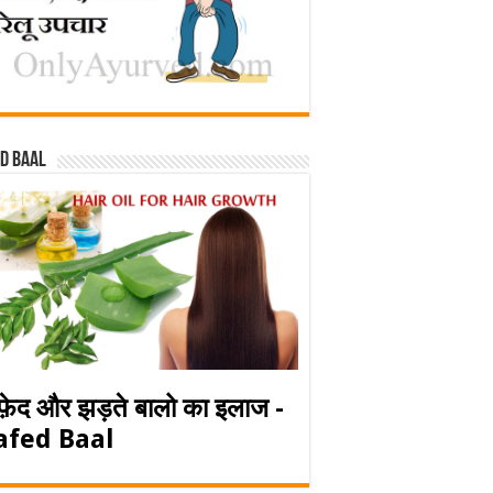
d baal
फ़ेद और झड़ते बालो का इलाज -
afed Baal