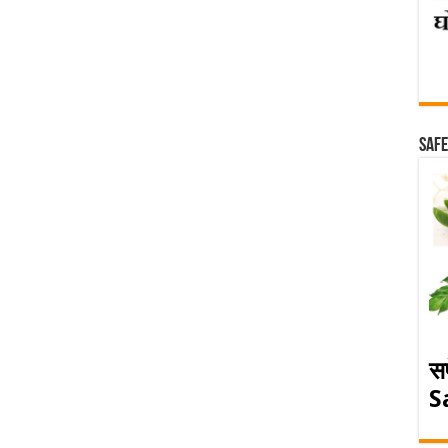
Safe
स
S