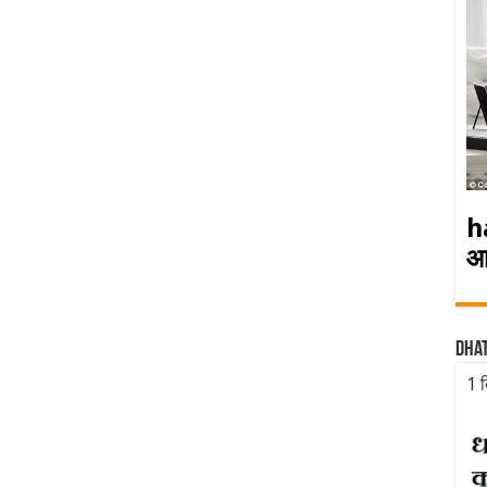
h
आ
Dha
1 द