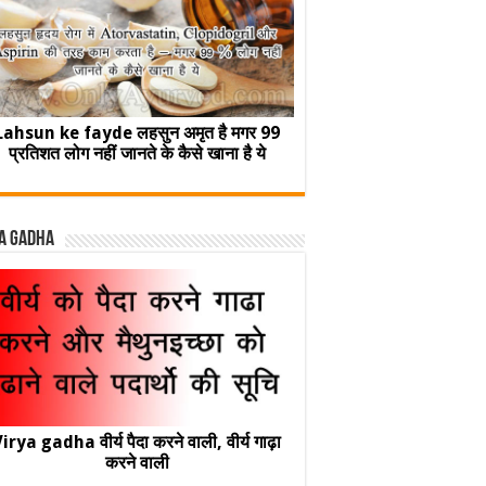
Lahsun ke fayde लहसुन अमृत है मगर 99
प्रतिशत लोग नहीं जानते के कैसे खाना है ये
a Gadha
irya gadha वीर्य पैदा करने वाली, वीर्य गाढ़ा
करने वाली