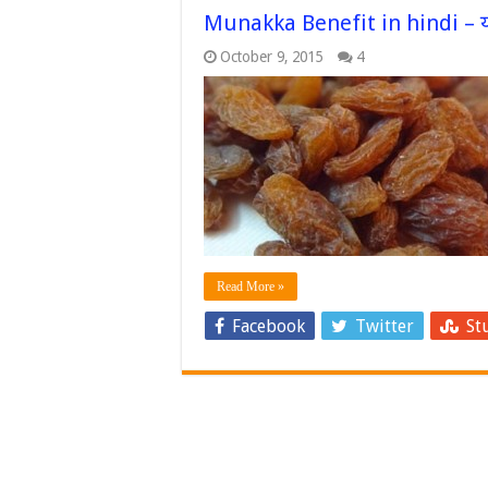
Munakka Benefit in hindi – यह 
October 9, 2015
4
Read More »
Facebook
Twitter
St