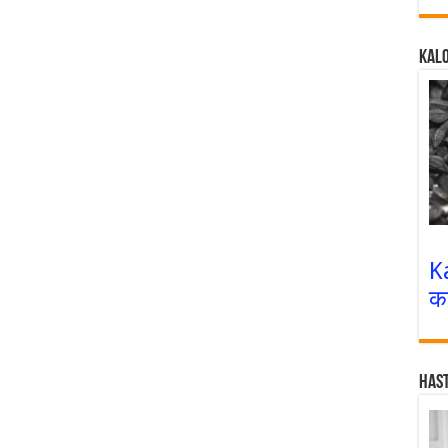
Kalo
K
क
Has