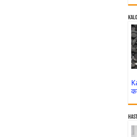
Kalo
K
क
Has