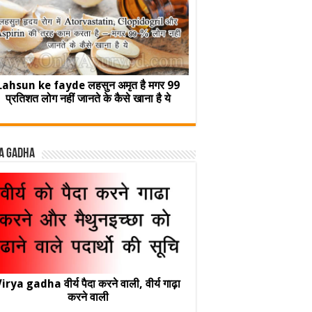
Lahsun ke fayde लहसुन अमृत है मगर 99
प्रतिशत लोग नहीं जानते के कैसे खाना है ये
a Gadha
irya gadha वीर्य पैदा करने वाली, वीर्य गाढ़ा
करने वाली