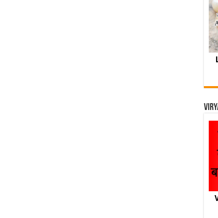
Viry
V