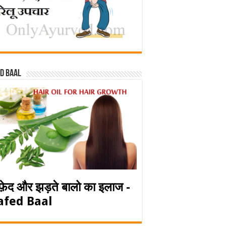
d baal
फ़ेद और झड़ते बालो का इलाज -
afed Baal