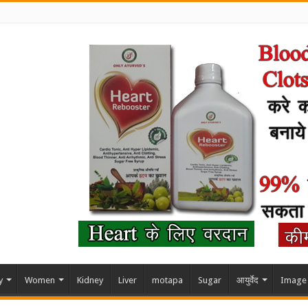
y
Women
Kidney
Liver
motapa
Sugar
आयुर्वेद
Image 