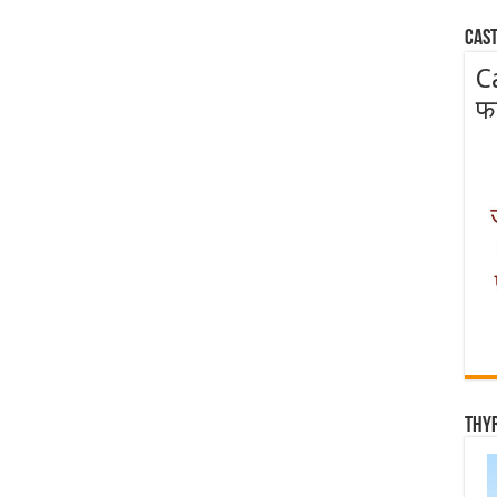
Cast
C
फ
Thy