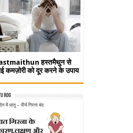
astmaithun हस्तमैथुन से
ई कमज़ोरी को दूर करने के उपाय
tu rog
िन में धातु – वीर्य गिरना बंद