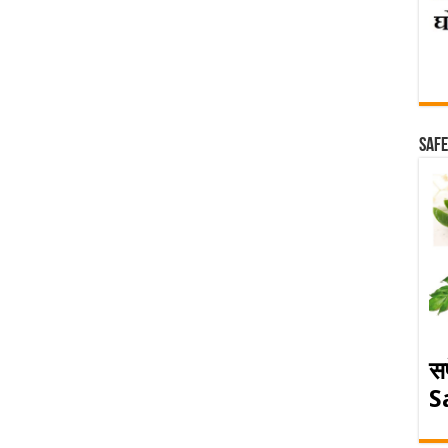
Safe
स
S