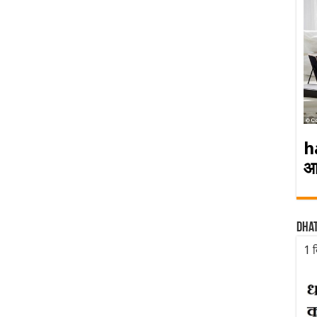
h
आ
Dha
1 द